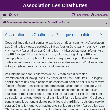
Association Les Chathuttes
FAQ
Inscription
Connexion
R
Site internet de l'association
Accueil du forum
e
c
Association Les Chathuttes - Politique de confidentialité
h
Cette politique de confidentialité explique en détail comment « Association
e
Les Chathuttes » et ses sociétés affiliées (désignés ici par « nous », « notre
», « nos », « Association Les Chathuttes », « https://chathuttes.fr/forum ») et
r
phpBB (désigné ici par « ils », « eux », « leur », « logiciel phpBB », «
c
www.phpbb.com », « phpBB Limited », « équipes de phpBB ») utilisent
toutes les informations qui ont collectées lors des sessions d’utilisation de
h
votre part (désignées ici par « vos informations »).
e
Vos informations sont collectées de deux manières différentes.
r
Premièrement, en naviguant sur « Association Les Chathuttes », le logiciel
phpBB créera un certain nombre de cookies qui sont de petits fichiers texte
téléchargés dans les fichiers temporaires du navigateur internet de votre
ordinateur. Les deux premiers cookies ne contiennent qu’un identifiant
d’utilisateur (désigné ici par « identifiant de l’utilisateur ») et un identifiant
de session anonyme (désigné ici par « identifiant de la session ») qui vous
sont automatiquement assignés par le logiciel phpBB. Un troisième cookie
sera créé une fois que vous naviguerez sur les sujets de « Association Les
Chathuttes », archivant de ce fait tous les sujets que vous avez consultés et