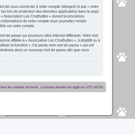
nt de vous connecter à votre compte (désigné ici par « votre
 les lois de protection des données applicables dans le pays
r « Association Les Chathuttes » durant la procédure
les informations de votre compte vous souhaitez rendre
ible sur votre compte.
t de passe sur plusieurs sites internet différents. Votre mot
sonne affiliée à « Association Les Chathuttes », à phpBB ou à
iliser la fonction « J’ai perdu mon mot de passe » qui est
B générera alors un nouveau mot de passe afin que vous
tous les cookies du forum
Le fuseau horaire est réglé sur
UTC+02:00