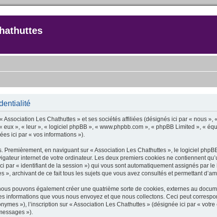
hathuttes
dentialité
« Association Les Chathuttes » et ses sociétés affiliées (désignés ici par « nous », 
», « eux », « leur », « logiciel phpBB », « www.phpbb.com », « phpBB Limited », « équ
ées ici par « vos informations »).
s. Premièrement, en naviguant sur « Association Les Chathuttes », le logiciel phpBB
igateur internet de votre ordinateur. Les deux premiers cookies ne contiennent qu’un i
 ici par « identifiant de la session ») qui vous sont automatiquement assignés par l
 », archivant de ce fait tous les sujets que vous avez consultés et permettant d’amél
, nous pouvons également créer une quatrième sorte de cookies, externes au docum
es informations que vous nous envoyez et que nous collectons. Ceci peut correspon
nymes »), l’inscription sur « Association Les Chathuttes » (désignée ici par « votr
 messages »).