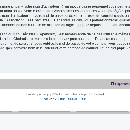
signé ici par « votre nom d’utilisateur »), un mot de passe personnel vous permetta
informations de votre compte sur « Association Les Chathuttes » sont protégées par
 nom d’utilisateur, de votre mot de passe et de votre adresse de courriel requis pa
ion de « Association Les Chathuttes ». Dans tous les cas, vous pouvez contrôler quel
 abonner ou non à la liste de diffusion du logiciel phpBB depuis une option dispon
afin qu’il soit sécurisé. Cependant, il est recommandé de ne pas utiliser le même mo
ion Les Chathuttes », veillez à le conservez précieusement. En aucun cas une per
otre mot de passe. Si vous oubliez le mot de passe de votre compte, vous pouvez ut
e spécifier votre nom d’utilisateur et votre adresse de courriel. Le logiciel phpB
Supprimer 
Développé par
phpBB
® Forum Software © phpBB Limited
PRIVACY_LINK
|
TERMS_LINK