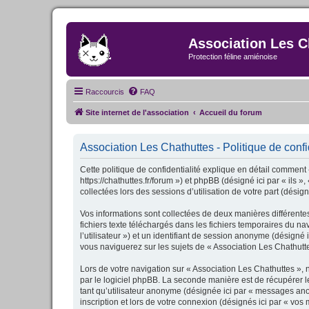
Association Les C
Protection féline amiénoise
Raccourcis
FAQ
Site internet de l'association
Accueil du forum
Association Les Chathuttes - Politique de confi
Cette politique de confidentialité explique en détail comment 
https://chathuttes.fr/forum ») et phpBB (désigné ici par « ils 
collectées lors des sessions d’utilisation de votre part (désign
Vos informations sont collectées de deux manières différente
fichiers texte téléchargés dans les fichiers temporaires du nav
l’utilisateur ») et un identifiant de session anonyme (désigné
vous naviguerez sur les sujets de « Association Les Chathuttes
Lors de votre navigation sur « Association Les Chathuttes »
par le logiciel phpBB. La seconde manière est de récupérer l
tant qu’utilisateur anonyme (désignée ici par « messages ano
inscription et lors de votre connexion (désignés ici par « vos