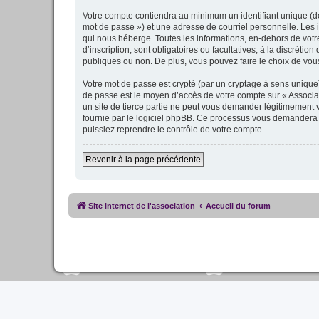
Votre compte contiendra au minimum un identifiant unique (dé
mot de passe ») et une adresse de courriel personnelle. Les 
qui nous héberge. Toutes les informations, en-dehors de votre
d’inscription, sont obligatoires ou facultatives, à la discrét
publiques ou non. De plus, vous pouvez faire le choix de vous
Votre mot de passe est crypté (par un cryptage à sens unique) 
de passe est le moyen d’accès de votre compte sur « Associat
un site de tierce partie ne peut vous demander légitimement v
fournie par le logiciel phpBB. Ce processus vous demandera d
puissiez reprendre le contrôle de votre compte.
Revenir à la page précédente
Site internet de l'association
Accueil du forum