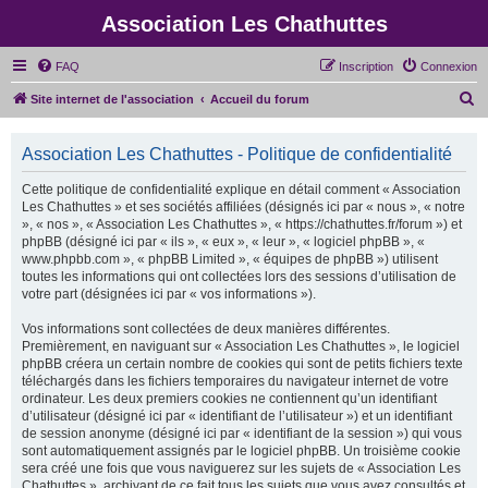
Association Les Chathuttes
FAQ
Inscription
Connexion
R
Site internet de l'association
Accueil du forum
e
c
Association Les Chathuttes - Politique de confidentialité
h
Cette politique de confidentialité explique en détail comment « Association
e
Les Chathuttes » et ses sociétés affiliées (désignés ici par « nous », « notre
», « nos », « Association Les Chathuttes », « https://chathuttes.fr/forum ») et
r
phpBB (désigné ici par « ils », « eux », « leur », « logiciel phpBB », «
c
www.phpbb.com », « phpBB Limited », « équipes de phpBB ») utilisent
toutes les informations qui ont collectées lors des sessions d’utilisation de
h
votre part (désignées ici par « vos informations »).
e
Vos informations sont collectées de deux manières différentes.
r
Premièrement, en naviguant sur « Association Les Chathuttes », le logiciel
phpBB créera un certain nombre de cookies qui sont de petits fichiers texte
téléchargés dans les fichiers temporaires du navigateur internet de votre
ordinateur. Les deux premiers cookies ne contiennent qu’un identifiant
d’utilisateur (désigné ici par « identifiant de l’utilisateur ») et un identifiant
de session anonyme (désigné ici par « identifiant de la session ») qui vous
sont automatiquement assignés par le logiciel phpBB. Un troisième cookie
sera créé une fois que vous naviguerez sur les sujets de « Association Les
Chathuttes », archivant de ce fait tous les sujets que vous avez consultés et