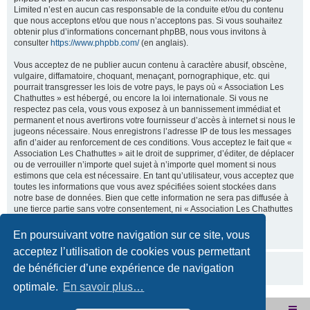
Limited n’est en aucun cas responsable de la conduite et/ou du contenu
que nous acceptons et/ou que nous n’acceptons pas. Si vous souhaitez
obtenir plus d’informations concernant phpBB, nous vous invitons à
consulter
https://www.phpbb.com/
(en anglais).
Vous acceptez de ne publier aucun contenu à caractère abusif, obscène,
vulgaire, diffamatoire, choquant, menaçant, pornographique, etc. qui
pourrait transgresser les lois de votre pays, le pays où « Association Les
Chathuttes » est hébergé, ou encore la loi internationale. Si vous ne
respectez pas cela, vous vous exposez à un bannissement immédiat et
permanent et nous avertirons votre fournisseur d’accès à internet si nous le
jugeons nécessaire. Nous enregistrons l’adresse IP de tous les messages
afin d’aider au renforcement de ces conditions. Vous acceptez le fait que «
Association Les Chathuttes » ait le droit de supprimer, d’éditer, de déplacer
ou de verrouiller n’importe quel sujet à n’importe quel moment si nous
estimons que cela est nécessaire. En tant qu’utilisateur, vous acceptez que
toutes les informations que vous avez spécifiées soient stockées dans
notre base de données. Bien que cette information ne sera pas diffusée à
une tierce partie sans votre consentement, ni « Association Les Chathuttes
», ni phpBB, ne pourront être tenus comme responsables en cas de
tentative de piratage visant à compromettre vos données.
En poursuivant votre navigation sur ce site, vous
acceptez l’utilisation de cookies vous permettant
de bénéficier d’une expérience de navigation
optimale.
En savoir plus…