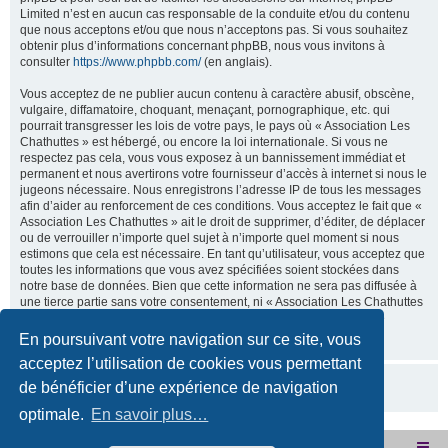
Limited n’est en aucun cas responsable de la conduite et/ou du contenu
que nous acceptons et/ou que nous n’acceptons pas. Si vous souhaitez
obtenir plus d’informations concernant phpBB, nous vous invitons à
consulter
https://www.phpbb.com/
(en anglais).
Vous acceptez de ne publier aucun contenu à caractère abusif, obscène,
vulgaire, diffamatoire, choquant, menaçant, pornographique, etc. qui
pourrait transgresser les lois de votre pays, le pays où « Association Les
Chathuttes » est hébergé, ou encore la loi internationale. Si vous ne
respectez pas cela, vous vous exposez à un bannissement immédiat et
permanent et nous avertirons votre fournisseur d’accès à internet si nous le
jugeons nécessaire. Nous enregistrons l’adresse IP de tous les messages
afin d’aider au renforcement de ces conditions. Vous acceptez le fait que «
Association Les Chathuttes » ait le droit de supprimer, d’éditer, de déplacer
ou de verrouiller n’importe quel sujet à n’importe quel moment si nous
estimons que cela est nécessaire. En tant qu’utilisateur, vous acceptez que
toutes les informations que vous avez spécifiées soient stockées dans
notre base de données. Bien que cette information ne sera pas diffusée à
une tierce partie sans votre consentement, ni « Association Les Chathuttes
», ni phpBB, ne pourront être tenus comme responsables en cas de
tentative de piratage visant à compromettre vos données.
En poursuivant votre navigation sur ce site, vous
acceptez l’utilisation de cookies vous permettant
de bénéficier d’une expérience de navigation
optimale.
En savoir plus…