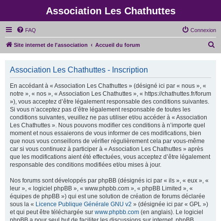
Association Les Chathuttes
FAQ
Connexion
R
Site internet de l'association
Accueil du forum
e
c
Association Les Chathuttes - Inscription
h
En accédant à « Association Les Chathuttes » (désigné ici par « nous », «
e
notre », « nos », « Association Les Chathuttes », « https://chathuttes.fr/forum
»), vous acceptez d’être légalement responsable des conditions suivantes.
r
Si vous n’acceptez pas d’être légalement responsable de toutes les
c
conditions suivantes, veuillez ne pas utiliser et/ou accéder à « Association
Les Chathuttes ». Nous pouvons modifier ces conditions à n’importe quel
h
moment et nous essaierons de vous informer de ces modifications, bien
e
que nous vous conseillons de vérifier régulièrement cela par vous-même
car si vous continuez à participer à « Association Les Chathuttes » après
r
que les modifications aient été effectuées, vous acceptez d’être légalement
responsable des conditions modifiées et/ou mises à jour.
Nos forums sont développés par phpBB (désignés ici par « ils », « eux », «
leur », « logiciel phpBB », « www.phpbb.com », « phpBB Limited », «
équipes de phpBB ») qui est une solution de création de forums déclarée
sous la «
Licence Publique Générale GNU v2
» (désignée ici par « GPL »)
et qui peut être téléchargée sur
www.phpbb.com
(en anglais). Le logiciel
phpBB a pour seul but de faciliter les discussions sur internet, phpBB