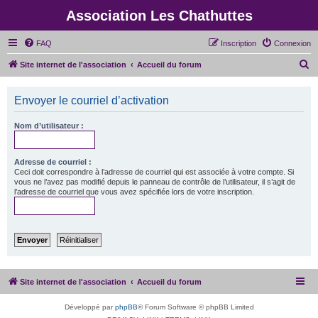
Association Les Chathuttes
FAQ
Inscription
Connexion
R
Site internet de l'association
Accueil du forum
e
c
Envoyer le courriel d’activation
h
Nom d’utilisateur :
e
r
Adresse de courriel :
c
Ceci doit correspondre à l’adresse de courriel qui est associée à votre compte. Si
vous ne l’avez pas modifié depuis le panneau de contrôle de l’utilisateur, il s’agit de
h
l’adresse de courriel que vous avez spécifiée lors de votre inscription.
e
r
Site internet de l'association
Accueil du forum
Développé par
phpBB
® Forum Software © phpBB Limited