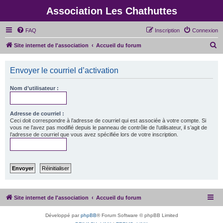
Association Les Chathuttes
FAQ
Inscription
Connexion
R
Site internet de l'association
Accueil du forum
e
c
Envoyer le courriel d’activation
h
Nom d’utilisateur :
e
r
Adresse de courriel :
c
Ceci doit correspondre à l’adresse de courriel qui est associée à votre compte. Si
vous ne l’avez pas modifié depuis le panneau de contrôle de l’utilisateur, il s’agit de
h
l’adresse de courriel que vous avez spécifiée lors de votre inscription.
e
r
Site internet de l'association
Accueil du forum
Développé par
phpBB
® Forum Software © phpBB Limited