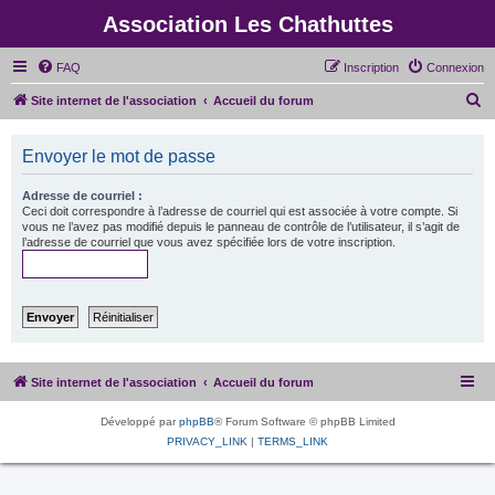
Association Les Chathuttes
FAQ
Inscription
Connexion
R
Site internet de l'association
Accueil du forum
e
c
Envoyer le mot de passe
h
Adresse de courriel :
e
Ceci doit correspondre à l’adresse de courriel qui est associée à votre compte. Si
vous ne l’avez pas modifié depuis le panneau de contrôle de l’utilisateur, il s’agit de
r
l’adresse de courriel que vous avez spécifiée lors de votre inscription.
c
h
e
r
Site internet de l'association
Accueil du forum
Développé par
phpBB
® Forum Software © phpBB Limited
PRIVACY_LINK
|
TERMS_LINK