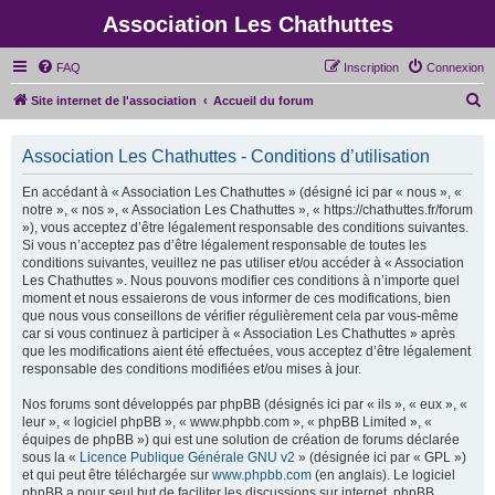
Association Les Chathuttes
FAQ
Inscription
Connexion
R
Site internet de l'association
Accueil du forum
e
c
Association Les Chathuttes - Conditions d’utilisation
h
En accédant à « Association Les Chathuttes » (désigné ici par « nous », «
e
notre », « nos », « Association Les Chathuttes », « https://chathuttes.fr/forum
»), vous acceptez d’être légalement responsable des conditions suivantes.
r
Si vous n’acceptez pas d’être légalement responsable de toutes les
c
conditions suivantes, veuillez ne pas utiliser et/ou accéder à « Association
Les Chathuttes ». Nous pouvons modifier ces conditions à n’importe quel
h
moment et nous essaierons de vous informer de ces modifications, bien
e
que nous vous conseillons de vérifier régulièrement cela par vous-même
car si vous continuez à participer à « Association Les Chathuttes » après
r
que les modifications aient été effectuées, vous acceptez d’être légalement
responsable des conditions modifiées et/ou mises à jour.
Nos forums sont développés par phpBB (désignés ici par « ils », « eux », «
leur », « logiciel phpBB », « www.phpbb.com », « phpBB Limited », «
équipes de phpBB ») qui est une solution de création de forums déclarée
sous la «
Licence Publique Générale GNU v2
» (désignée ici par « GPL »)
et qui peut être téléchargée sur
www.phpbb.com
(en anglais). Le logiciel
phpBB a pour seul but de faciliter les discussions sur internet, phpBB