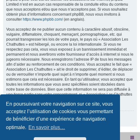
Limited n’est en aucun cas responsable de la conduite et/ou du contenu
que nous acceptons et/ou que nous n’acceptons pas. Si vous souhaitez
obtenir plus d’informations concernant phpBB, nous vous invitons à
consulter
https://www.phpbb.com/
(en anglais).
Vous acceptez de ne publier aucun contenu à caractère abusif, obscène,
vulgaire, diffamatoire, choquant, menaçant, pornographique, etc. qui
pourrait transgresser les lois de votre pays, le pays où « Association Les
Chathuttes » est hébergé, ou encore la loi internationale. Si vous ne
respectez pas cela, vous vous exposez à un bannissement immédiat et
permanent et nous avertirons votre fournisseur d’accès à internet si nous le
jugeons nécessaire. Nous enregistrons l’adresse IP de tous les messages
afin d’aider au renforcement de ces conditions. Vous acceptez le fait que «
Association Les Chathuttes » ait le droit de supprimer, d’éditer, de déplacer
ou de verrouiller n’importe quel sujet à n’importe quel moment si nous
estimons que cela est nécessaire. En tant qu’utilisateur, vous acceptez que
toutes les informations que vous avez spécifiées soient stockées dans
notre base de données. Bien que cette information ne sera pas diffusée à
une tierce partie sans votre consentement, ni « Association Les Chathuttes
», ni phpBB, ne pourront être tenus comme responsables en cas de
En poursuivant votre navigation sur ce site, vous
tentative de piratage visant à compromettre vos données.
acceptez l’utilisation de cookies vous permettant
Revenir à la page précédente
de bénéficier d’une expérience de navigation
optimale.
En savoir plus…
Site internet de l'association
Accueil du forum