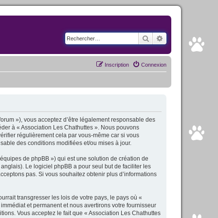
Rechercher
Recherche avancé
Inscription
Connexion
fr/forum »), vous acceptez d’être légalement responsable des
ccéder à « Association Les Chathuttes ». Nous pouvons
érifier régulièrement cela par vous-même car si vous
sable des conditions modifiées et/ou mises à jour.
 équipes de phpBB ») qui est une solution de création de
anglais). Le logiciel phpBB a pour seul but de faciliter les
cceptons pas. Si vous souhaitez obtenir plus d’informations
rait transgresser les lois de votre pays, le pays où «
 immédiat et permanent et nous avertirons votre fournisseur
tions. Vous acceptez le fait que « Association Les Chathuttes