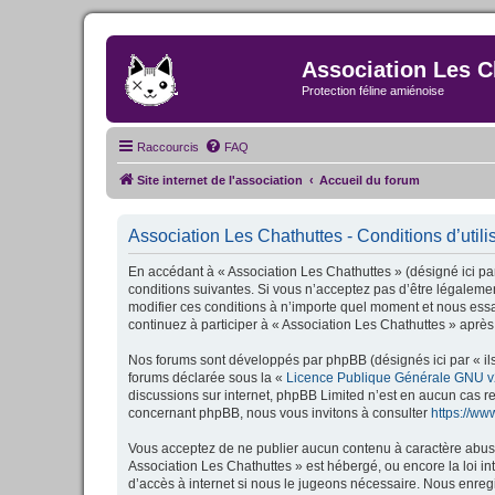
Association Les C
Protection féline amiénoise
Raccourcis
FAQ
Site internet de l'association
Accueil du forum
Association Les Chathuttes - Conditions d’utili
En accédant à « Association Les Chathuttes » (désigné ici par
conditions suivantes. Si vous n’acceptez pas d’être légalemen
modifier ces conditions à n’importe quel moment et nous essa
continuez à participer à « Association Les Chathuttes » après
Nos forums sont développés par phpBB (désignés ici par « ils
forums déclarée sous la «
Licence Publique Générale GNU v
discussions sur internet, phpBB Limited n’est en aucun cas 
concernant phpBB, nous vous invitons à consulter
https://w
Vous acceptez de ne publier aucun contenu à caractère abusif,
Association Les Chathuttes » est hébergé, ou encore la loi i
d’accès à internet si nous le jugeons nécessaire. Nous enregi