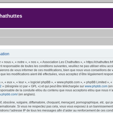
hathuttes
sation
 « nous », « notre », « nos », « Association Les Chathuttes », « https://chathuttes.
t responsable de toutes les conditions suivantes, veuillez ne pas utiliser et/ou a
ierons de vous informer de ces modifications, bien que nous vous conseillons de v
 que les modifications aient été effectuées, vous acceptez d’être légalement respon
 », « eux », « leur », « logiciel phpBB », « www.phpbb.com », « phpBB Limited », «
2
» (désignée ici par « GPL ») et qui peut être téléchargée sur
www.phpbb.com
(en 
responsable de la conduite et/ou du contenu que nous acceptons et/ou que nous n’a
ww.phpbb.com/
(en anglais).
 obscène, vulgaire, diffamatoire, choquant, menaçant, pornographique, etc. qui pour
nternationale. Si vous ne respectez pas cela, vous vous exposez à un bannissement
strons l’adresse IP de tous les messages afin d’aider au renforcement de ces condi