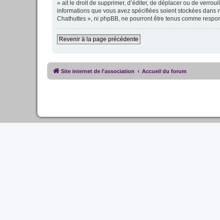
» ait le droit de supprimer, d’éditer, de déplacer ou de verro
informations que vous avez spécifiées soient stockées dans n
Chathuttes », ni phpBB, ne pourront être tenus comme respon
Revenir à la page précédente
Site internet de l'association
Accueil du forum