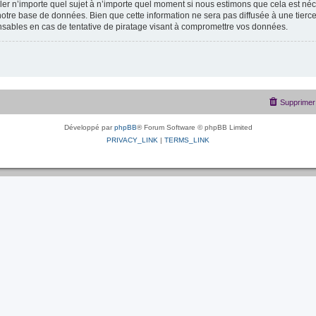
uiller n’importe quel sujet à n’importe quel moment si nous estimons que cela est néc
otre base de données. Bien que cette information ne sera pas diffusée à une tierce
sables en cas de tentative de piratage visant à compromettre vos données.
Supprimer 
Développé par
phpBB
® Forum Software © phpBB Limited
PRIVACY_LINK
|
TERMS_LINK