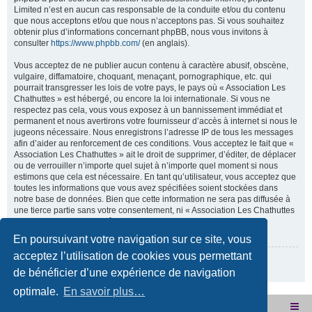
Limited n’est en aucun cas responsable de la conduite et/ou du contenu
que nous acceptons et/ou que nous n’acceptons pas. Si vous souhaitez
obtenir plus d’informations concernant phpBB, nous vous invitons à
consulter
https://www.phpbb.com/
(en anglais).
Vous acceptez de ne publier aucun contenu à caractère abusif, obscène,
vulgaire, diffamatoire, choquant, menaçant, pornographique, etc. qui
pourrait transgresser les lois de votre pays, le pays où « Association Les
Chathuttes » est hébergé, ou encore la loi internationale. Si vous ne
respectez pas cela, vous vous exposez à un bannissement immédiat et
permanent et nous avertirons votre fournisseur d’accès à internet si nous le
jugeons nécessaire. Nous enregistrons l’adresse IP de tous les messages
afin d’aider au renforcement de ces conditions. Vous acceptez le fait que «
Association Les Chathuttes » ait le droit de supprimer, d’éditer, de déplacer
ou de verrouiller n’importe quel sujet à n’importe quel moment si nous
estimons que cela est nécessaire. En tant qu’utilisateur, vous acceptez que
toutes les informations que vous avez spécifiées soient stockées dans
notre base de données. Bien que cette information ne sera pas diffusée à
une tierce partie sans votre consentement, ni « Association Les Chathuttes
», ni phpBB, ne pourront être tenus comme responsables en cas de
tentative de piratage visant à compromettre vos données.
En poursuivant votre navigation sur ce site, vous
acceptez l’utilisation de cookies vous permettant
Revenir à la page précédente
de bénéficier d’une expérience de navigation
optimale.
En savoir plus…
Site internet de l'association
Accueil du forum