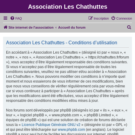
Association Les Chathuttes
FAQ
Inscription
Connexion
R
Site internet de l'association
Accueil du forum
e
c
Association Les Chathuttes - Conditions d’utilisation
h
En accédant à « Association Les Chathuttes » (désigné ici par « nous », «
e
notre », « nos », « Association Les Chathuttes », « https://chathuttes.fr/forum
»), vous acceptez d’être légalement responsable des conditions suivantes.
r
Si vous n’acceptez pas d’être légalement responsable de toutes les
c
conditions suivantes, veuillez ne pas utiliser et/ou accéder à « Association
Les Chathuttes ». Nous pouvons modifier ces conditions à n’importe quel
h
moment et nous essaierons de vous informer de ces modifications, bien
e
que nous vous conseillons de vérifier régulièrement cela par vous-même
car si vous continuez à participer à « Association Les Chathuttes » après
r
que les modifications aient été effectuées, vous acceptez d’être légalement
responsable des conditions modifiées et/ou mises à jour.
Nos forums sont développés par phpBB (désignés ici par « ils », « eux », «
leur », « logiciel phpBB », « www.phpbb.com », « phpBB Limited », «
équipes de phpBB ») qui est une solution de création de forums déclarée
sous la «
Licence Publique Générale GNU v2
» (désignée ici par « GPL »)
et qui peut être téléchargée sur
www.phpbb.com
(en anglais). Le logiciel
phpBB a pour seul but de faciliter les discussions sur internet, phpBB