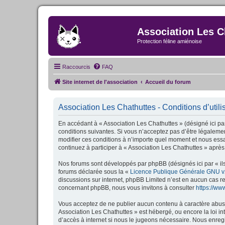
Association Les C
Protection féline amiénoise
Raccourcis
FAQ
Site internet de l'association
Accueil du forum
Association Les Chathuttes - Conditions d’utili
En accédant à « Association Les Chathuttes » (désigné ici par
conditions suivantes. Si vous n’acceptez pas d’être légalemen
modifier ces conditions à n’importe quel moment et nous essa
continuez à participer à « Association Les Chathuttes » après
Nos forums sont développés par phpBB (désignés ici par « ils
forums déclarée sous la «
Licence Publique Générale GNU v
discussions sur internet, phpBB Limited n’est en aucun cas 
concernant phpBB, nous vous invitons à consulter
https://w
Vous acceptez de ne publier aucun contenu à caractère abusif,
Association Les Chathuttes » est hébergé, ou encore la loi i
d’accès à internet si nous le jugeons nécessaire. Nous enregi