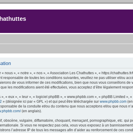
hathuttes
sation
 « nous », « notre », « nos », « Association Les Chathuttes », « https://chathuttes.
t responsable de toutes les conditions suivantes, veuillez ne pas utiliser et/ou a
ierons de vous informer de ces modifications, bien que nous vous conseillons de v
 que les modifications aient été effectuées, vous acceptez d’être légalement respon
 », « eux », « leur », « logiciel phpBB », « www.phpbb.com », « phpBB Limited », «
2
» (désignée ici par « GPL ») et qui peut être téléchargée sur
www.phpbb.com
(en 
responsable de la conduite et/ou du contenu que nous acceptons et/ou que nous n’a
ww.phpbb.com/
(en anglais).
 obscène, vulgaire, diffamatoire, choquant, menaçant, pornographique, etc. qui pour
nternationale. Si vous ne respectez pas cela, vous vous exposez à un bannissement
strons l’adresse IP de tous les messages afin d’aider au renforcement de ces condi