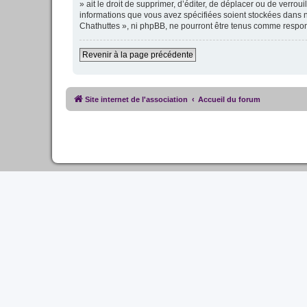
» ait le droit de supprimer, d’éditer, de déplacer ou de verro
informations que vous avez spécifiées soient stockées dans n
Chathuttes », ni phpBB, ne pourront être tenus comme respon
Revenir à la page précédente
Site internet de l'association
Accueil du forum