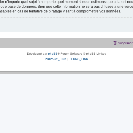
uiller n’importe quel sujet à n’importe quel moment si nous estimons que cela est néc
otre base de données. Bien que cette information ne sera pas diffusée à une tierce
sables en cas de tentative de piratage visant à compromettre vos données.
Supprimer 
Développé par
phpBB
® Forum Software © phpBB Limited
PRIVACY_LINK
|
TERMS_LINK