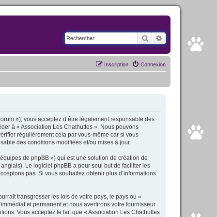
Rechercher
Recherche avancé
Inscription
Connexion
fr/forum »), vous acceptez d’être légalement responsable des
ccéder à « Association Les Chathuttes ». Nous pouvons
érifier régulièrement cela par vous-même car si vous
sable des conditions modifiées et/ou mises à jour.
 équipes de phpBB ») qui est une solution de création de
anglais). Le logiciel phpBB a pour seul but de faciliter les
cceptons pas. Si vous souhaitez obtenir plus d’informations
rait transgresser les lois de votre pays, le pays où «
 immédiat et permanent et nous avertirons votre fournisseur
tions. Vous acceptez le fait que « Association Les Chathuttes