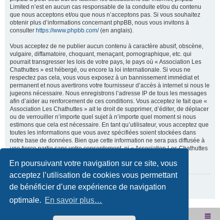
Limited n’est en aucun cas responsable de la conduite et/ou du contenu
que nous acceptons et/ou que nous n’acceptons pas. Si vous souhaitez
obtenir plus d’informations concernant phpBB, nous vous invitons à
consulter
https://www.phpbb.com/
(en anglais).
Vous acceptez de ne publier aucun contenu à caractère abusif, obscène,
vulgaire, diffamatoire, choquant, menaçant, pornographique, etc. qui
pourrait transgresser les lois de votre pays, le pays où « Association Les
Chathuttes » est hébergé, ou encore la loi internationale. Si vous ne
respectez pas cela, vous vous exposez à un bannissement immédiat et
permanent et nous avertirons votre fournisseur d’accès à internet si nous le
jugeons nécessaire. Nous enregistrons l’adresse IP de tous les messages
afin d’aider au renforcement de ces conditions. Vous acceptez le fait que «
Association Les Chathuttes » ait le droit de supprimer, d’éditer, de déplacer
ou de verrouiller n’importe quel sujet à n’importe quel moment si nous
estimons que cela est nécessaire. En tant qu’utilisateur, vous acceptez que
toutes les informations que vous avez spécifiées soient stockées dans
notre base de données. Bien que cette information ne sera pas diffusée à
une tierce partie sans votre consentement, ni « Association Les Chathuttes
», ni phpBB, ne pourront être tenus comme responsables en cas de
En poursuivant votre navigation sur ce site, vous
tentative de piratage visant à compromettre vos données.
acceptez l’utilisation de cookies vous permettant
Revenir à la page précédente
de bénéficier d’une expérience de navigation
optimale.
En savoir plus…
Site internet de l'association
Accueil du forum