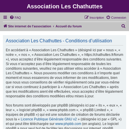
Association Les Chathuttes
FAQ
Inscription
Connexion
R
Site internet de l'association
Accueil du forum
e
c
Association Les Chathuttes - Conditions d’utilisation
h
En accédant à « Association Les Chathuttes » (désigné ici par « nous », «
e
notre », « nos », « Association Les Chathuttes », « https://chathuttes.fr/forum
»), vous acceptez d’être légalement responsable des conditions suivantes.
r
Si vous n’acceptez pas d’être légalement responsable de toutes les
c
conditions suivantes, veuillez ne pas utiliser et/ou accéder à « Association
Les Chathuttes ». Nous pouvons modifier ces conditions à n’importe quel
h
moment et nous essaierons de vous informer de ces modifications, bien
e
que nous vous conseillons de vérifier régulièrement cela par vous-même
car si vous continuez à participer à « Association Les Chathuttes » après
r
que les modifications aient été effectuées, vous acceptez d’être légalement
responsable des conditions modifiées et/ou mises à jour.
Nos forums sont développés par phpBB (désignés ici par « ils », « eux », «
leur », « logiciel phpBB », « www.phpbb.com », « phpBB Limited », «
équipes de phpBB ») qui est une solution de création de forums déclarée
sous la «
Licence Publique Générale GNU v2
» (désignée ici par « GPL »)
et qui peut être téléchargée sur
www.phpbb.com
(en anglais). Le logiciel
phpBB a pour seul but de faciliter les discussions sur internet, phpBB