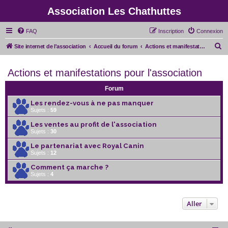
Association Les Chathuttes
FAQ
Inscription
Connexion
R
Site internet de l'association
Accueil du forum
Actions et manifestations pour l'association
e
Actions et manifestations pour l'association
c
h
Forum
e
Les rendez-vous à ne pas manquer
r
Sujets :
59
c
Les ventes au profit de l'association
Sujets :
30
h
e
Le partenariat avec Royal Canin
Sujets :
12
r
Comment ça marche ?
Sujets :
4
Aller