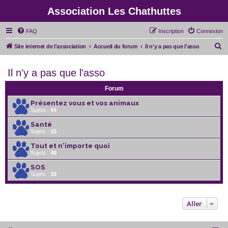
Association Les Chathuttes
FAQ
Inscription
Connexion
R
Site internet de l'association
Accueil du forum
Il n'y a pas que l'asso
e
Il n'y a pas que l'asso
c
h
Forum
e
Présentez vous et vos animaux
r
Sujets :
44
c
Santé
Sujets :
15
h
e
Tout et n'importe quoi
Sujets :
46
r
SOS
Sujets :
39
Aller