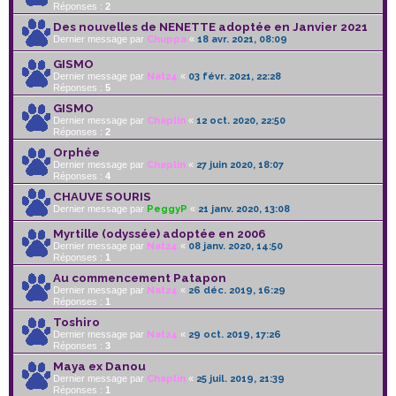
Réponses :
2
Des nouvelles de NENETTE adoptée en Janvier 2021
Dernier message par
Chuppa
«
18 avr. 2021, 08:09
GISMO
Dernier message par
Nat24
«
03 févr. 2021, 22:28
Réponses :
5
GISMO
Dernier message par
Chaplin
«
12 oct. 2020, 22:50
Réponses :
2
Orphée
Dernier message par
Chaplin
«
27 juin 2020, 18:07
Réponses :
4
CHAUVE SOURIS
Dernier message par
PeggyP
«
21 janv. 2020, 13:08
Myrtille (odyssée) adoptée en 2006
Dernier message par
Nat24
«
08 janv. 2020, 14:50
Réponses :
1
Au commencement Patapon
Dernier message par
Nat24
«
26 déc. 2019, 16:29
Réponses :
1
Toshiro
Dernier message par
Nat24
«
29 oct. 2019, 17:26
Réponses :
3
Maya ex Danou
Dernier message par
Chaplin
«
25 juil. 2019, 21:39
Réponses :
1