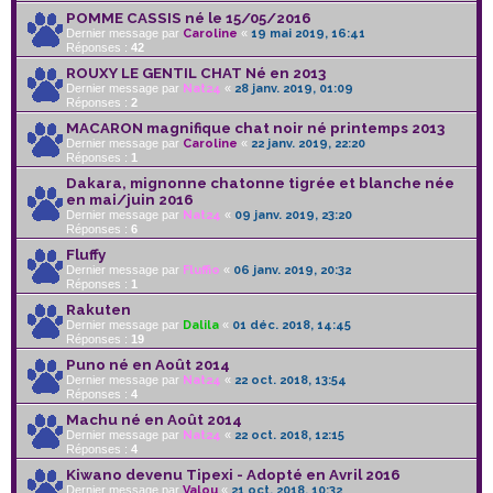
POMME CASSIS né le 15/05/2016
Dernier message par
Caroline
«
19 mai 2019, 16:41
Réponses :
42
ROUXY LE GENTIL CHAT Né en 2013
Dernier message par
Nat24
«
28 janv. 2019, 01:09
Réponses :
2
MACARON magnifique chat noir né printemps 2013
Dernier message par
Caroline
«
22 janv. 2019, 22:20
Réponses :
1
Dakara, mignonne chatonne tigrée et blanche née
en mai/juin 2016
Dernier message par
Nat24
«
09 janv. 2019, 23:20
Réponses :
6
Fluffy
Dernier message par
Fluffio
«
06 janv. 2019, 20:32
Réponses :
1
Rakuten
Dernier message par
Dalila
«
01 déc. 2018, 14:45
Réponses :
19
Puno né en Août 2014
Dernier message par
Nat24
«
22 oct. 2018, 13:54
Réponses :
4
Machu né en Août 2014
Dernier message par
Nat24
«
22 oct. 2018, 12:15
Réponses :
4
Kiwano devenu Tipexi - Adopté en Avril 2016
Dernier message par
Valou
«
21 oct. 2018, 10:32