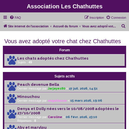
Association Les Chathuttes
FAQ
Inscription
Connexion
R
Site internet de l'association
Accueil du forum
Vous avez adopté votre chat chez Chathuttes
e
Vous avez adopté votre chat chez Chathuttes
c
h
Forum
e
Les chats adoptés chez Chathuttes
r
Sujets :
49
c
h
Sujets actifs
e
Peach devenue Bella
r
Dernier message par
Jarjayes80
«
27 juil. 2026, 14:51
Minouchou
Dernier message par
angellesse
«
15 mars 2026, 19:06
Denya et Dolly nées vers le 10/08/2008 adoptées le
27/10/2008
Dernier message par
Caroline
«
06 févr. 2026, 23:10
Réponses :
8
Aby et marylou