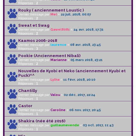
Réponses :
2
Rouky ( anciennement Loustic )
Dernier message par
Mel
«
22 juil. 2018, 00:07
Réponses :
2
Sweat et Swag
Dernier message par
Gawel8081
«
24 avr. 2018, 17:31
Réponses :
2
Kaamos 2006-2018
Dernier message par
laurence
«
08 avr. 2018, 23:45
Réponses :
3
Pookie (Anciennement Nibali)
Dernier message par
Marianne
«
05 mars 2018, 23:21
Réponses :
2
Nouvelles de Kyobi et Neko (anciennement Kyubi et
Puck)^^
Dernier message par
Lylha
«
11 févr. 2018, 20:10
Réponses :
1
Chantilly
Dernier message par
Valou
«
02 déc. 2017, 22:24
Réponses :
1
Castor
Dernier message par
Caroline
«
06 nov. 2017, 20:45
Réponses :
1
Shakira (née été 2016)
Dernier message par
guillaumevende
«
03 oct. 2017, 11:43
Réponses :
1