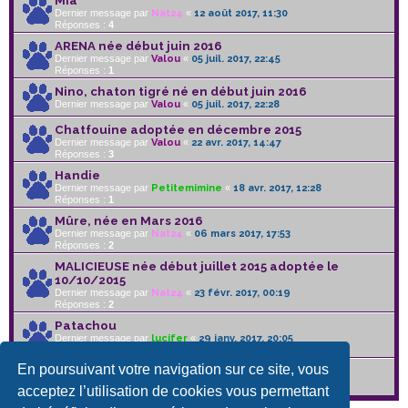
Mia
Dernier message par
Nat24
«
12 août 2017, 11:30
Réponses :
4
ARENA née début juin 2016
Dernier message par
Valou
«
05 juil. 2017, 22:45
Réponses :
1
Nino, chaton tigré né en début juin 2016
Dernier message par
Valou
«
05 juil. 2017, 22:28
Chatfouine adoptée en décembre 2015
Dernier message par
Valou
«
22 avr. 2017, 14:47
Réponses :
3
Handie
Dernier message par
Petitemimine
«
18 avr. 2017, 12:28
Réponses :
1
Mûre, née en Mars 2016
Dernier message par
Nat24
«
06 mars 2017, 17:53
Réponses :
2
MALICIEUSE née début juillet 2015 adoptée le
10/10/2015
Dernier message par
Nat24
«
23 févr. 2017, 00:19
Réponses :
2
Patachou
Dernier message par
lucifer
«
29 janv. 2017, 20:05
Réponses :
3
En poursuivant votre navigation sur ce site, vous
Baiona
Dernier message par
gaulthier02
«
25 janv. 2017, 13:28
acceptez l’utilisation de cookies vous permettant