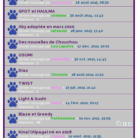
Dernier message par
maryloudfx
«
16 août 2025, 08:30
SPOT et HAULMA
Dernier message par
viridiana
«
30 août 2024, 12:43
Réponses :
3
Aby adoptée en mars 2020
Dernier message par
lafeesisi
«
28 janv. 2023, 17:40
Réponses :
2
Des nouvelles de Chouchou
Dernier message par
Lou Lapotre
«
17 déc. 2022, 20:01
OSUMI
Dernier message par
emilia0880
«
30 oct. 2022, 14:43
Réponses :
1
Diaz
Dernier message par
Christèle
«
28 août 2022, 11:52
TWIST
Dernier message par
Nat24
«
27 juil. 2022, 21:41
Réponses :
1
Light & Sushi
Dernier message par
Nat24
«
14 févr. 2022, 00:17
Réponses :
3
Blaze et Greedy
Dernier message par
Petitemimine
«
02 nov. 2021, 23:09
Réponses :
64
1
2
Kinaï (Alpaga) né en 2018
Dernier message par
Chaplin
«
12 sept. 2021, 21:55