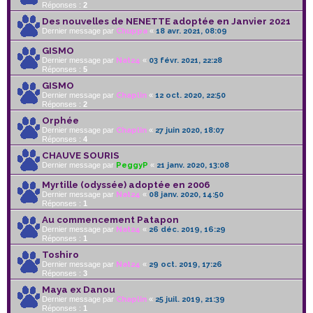
Réponses :
2
Des nouvelles de NENETTE adoptée en Janvier 2021
Dernier message par
Chuppa
«
18 avr. 2021, 08:09
GISMO
Dernier message par
Nat24
«
03 févr. 2021, 22:28
Réponses :
5
GISMO
Dernier message par
Chaplin
«
12 oct. 2020, 22:50
Réponses :
2
Orphée
Dernier message par
Chaplin
«
27 juin 2020, 18:07
Réponses :
4
CHAUVE SOURIS
Dernier message par
PeggyP
«
21 janv. 2020, 13:08
Myrtille (odyssée) adoptée en 2006
Dernier message par
Nat24
«
08 janv. 2020, 14:50
Réponses :
1
Au commencement Patapon
Dernier message par
Nat24
«
26 déc. 2019, 16:29
Réponses :
1
Toshiro
Dernier message par
Nat24
«
29 oct. 2019, 17:26
Réponses :
3
Maya ex Danou
Dernier message par
Chaplin
«
25 juil. 2019, 21:39
Réponses :
1