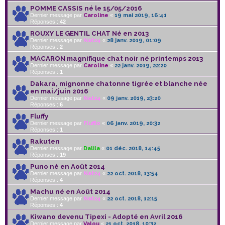
POMME CASSIS né le 15/05/2016
Dernier message par
Caroline
«
19 mai 2019, 16:41
Réponses :
42
ROUXY LE GENTIL CHAT Né en 2013
Dernier message par
Nat24
«
28 janv. 2019, 01:09
Réponses :
2
MACARON magnifique chat noir né printemps 2013
Dernier message par
Caroline
«
22 janv. 2019, 22:20
Réponses :
1
Dakara, mignonne chatonne tigrée et blanche née
en mai/juin 2016
Dernier message par
Nat24
«
09 janv. 2019, 23:20
Réponses :
6
Fluffy
Dernier message par
Fluffio
«
06 janv. 2019, 20:32
Réponses :
1
Rakuten
Dernier message par
Dalila
«
01 déc. 2018, 14:45
Réponses :
19
Puno né en Août 2014
Dernier message par
Nat24
«
22 oct. 2018, 13:54
Réponses :
4
Machu né en Août 2014
Dernier message par
Nat24
«
22 oct. 2018, 12:15
Réponses :
4
Kiwano devenu Tipexi - Adopté en Avril 2016
Dernier message par
Valou
«
21 oct. 2018, 10:32