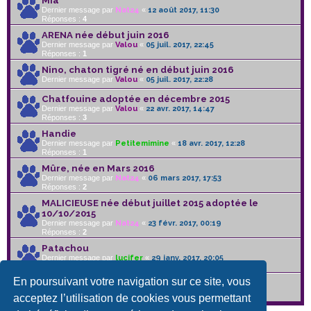
Mia
Dernier message par
Nat24
«
12 août 2017, 11:30
Réponses :
4
ARENA née début juin 2016
Dernier message par
Valou
«
05 juil. 2017, 22:45
Réponses :
1
Nino, chaton tigré né en début juin 2016
Dernier message par
Valou
«
05 juil. 2017, 22:28
Chatfouine adoptée en décembre 2015
Dernier message par
Valou
«
22 avr. 2017, 14:47
Réponses :
3
Handie
Dernier message par
Petitemimine
«
18 avr. 2017, 12:28
Réponses :
1
Mûre, née en Mars 2016
Dernier message par
Nat24
«
06 mars 2017, 17:53
Réponses :
2
MALICIEUSE née début juillet 2015 adoptée le
10/10/2015
Dernier message par
Nat24
«
23 févr. 2017, 00:19
Réponses :
2
Patachou
Dernier message par
lucifer
«
29 janv. 2017, 20:05
Réponses :
3
En poursuivant votre navigation sur ce site, vous
Baiona
Dernier message par
gaulthier02
«
25 janv. 2017, 13:28
acceptez l’utilisation de cookies vous permettant