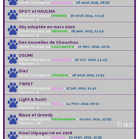
Dernier message par
maryloudfx
«
16 août 2025, 08:30
SPOT et HAULMA
Dernier message par
viridiana
«
30 août 2024, 12:43
Réponses :
3
Aby adoptée en mars 2020
Dernier message par
lafeesisi
«
28 janv. 2023, 17:40
Réponses :
2
Des nouvelles de Chouchou
Dernier message par
Lou Lapotre
«
17 déc. 2022, 20:01
OSUMI
Dernier message par
emilia0880
«
30 oct. 2022, 14:43
Réponses :
1
Diaz
Dernier message par
Christèle
«
28 août 2022, 11:52
TWIST
Dernier message par
Nat24
«
27 juil. 2022, 21:41
Réponses :
1
Light & Sushi
Dernier message par
Nat24
«
14 févr. 2022, 00:17
Réponses :
3
Blaze et Greedy
Dernier message par
Petitemimine
«
02 nov. 2021, 23:09
Réponses :
64
1
2
Kinaï (Alpaga) né en 2018
Dernier message par
Chaplin
«
12 sept. 2021, 21:55