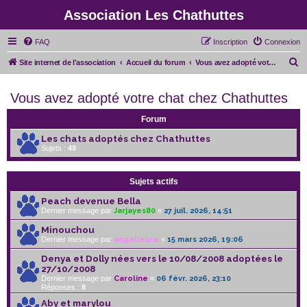
Association Les Chathuttes
FAQ
Inscription
Connexion
R
Site internet de l'association
Accueil du forum
Vous avez adopté votre chat chez Chathuttes
e
Vous avez adopté votre chat chez Chathuttes
c
h
Forum
e
Les chats adoptés chez Chathuttes
r
Sujets :
49
c
h
Sujets actifs
e
Peach devenue Bella
r
Dernier message par
Jarjayes80
«
27 juil. 2026, 14:51
Minouchou
Dernier message par
angellesse
«
15 mars 2026, 19:06
Denya et Dolly nées vers le 10/08/2008 adoptées le
27/10/2008
Dernier message par
Caroline
«
06 févr. 2026, 23:10
Réponses :
8
Aby et marylou