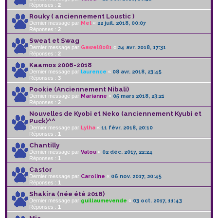
Réponses :
2
Rouky ( anciennement Loustic )
Dernier message par
Mel
«
22 juil. 2018, 00:07
Réponses :
2
Sweat et Swag
Dernier message par
Gawel8081
«
24 avr. 2018, 17:31
Réponses :
2
Kaamos 2006-2018
Dernier message par
laurence
«
08 avr. 2018, 23:45
Réponses :
3
Pookie (Anciennement Nibali)
Dernier message par
Marianne
«
05 mars 2018, 23:21
Réponses :
2
Nouvelles de Kyobi et Neko (anciennement Kyubi et
Puck)^^
Dernier message par
Lylha
«
11 févr. 2018, 20:10
Réponses :
1
Chantilly
Dernier message par
Valou
«
02 déc. 2017, 22:24
Réponses :
1
Castor
Dernier message par
Caroline
«
06 nov. 2017, 20:45
Réponses :
1
Shakira (née été 2016)
Dernier message par
guillaumevende
«
03 oct. 2017, 11:43
Réponses :
1