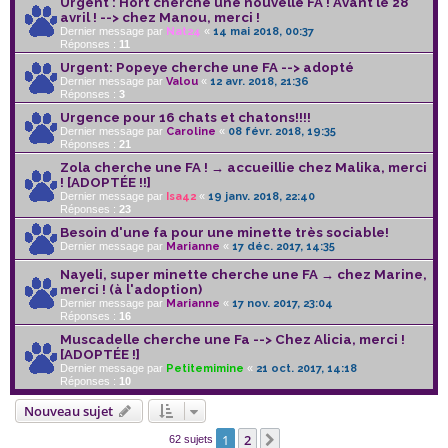
Urgent : Hort cherche une nouvelle FA ! Avant le 28
avril ! --> chez Manou, merci !
Dernier message par
Nat24
«
14 mai 2018, 00:37
Réponses :
11
Urgent: Popeye cherche une FA --> adopté
Dernier message par
Valou
«
12 avr. 2018, 21:36
Réponses :
3
Urgence pour 16 chats et chatons!!!!
Dernier message par
Caroline
«
08 févr. 2018, 19:35
Réponses :
21
Zola cherche une FA ! → accueillie chez Malika, merci
! [ADOPTÉE !!]
Dernier message par
Isa42
«
19 janv. 2018, 22:40
Réponses :
23
Besoin d'une fa pour une minette très sociable!
Dernier message par
Marianne
«
17 déc. 2017, 14:35
Nayeli, super minette cherche une FA → chez Marine,
merci ! (à l'adoption)
Dernier message par
Marianne
«
17 nov. 2017, 23:04
Réponses :
16
Muscadelle cherche une Fa --> Chez Alicia, merci !
[ADOPTÉE !]
Dernier message par
Petitemimine
«
21 oct. 2017, 14:18
Réponses :
10
Nouveau sujet
1
2
Suivant
62 sujets