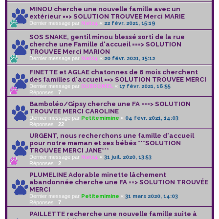
MINOU cherche une nouvelle famille avec un
extérieur ==> SOLUTION TROUVEE Merci MARIE
Dernier message par
Nat24
«
22 févr. 2021, 15:19
SOS SNAKE, gentil minou blessé sorti de la rue
cherche une Famille d'accueil ===> SOLUTION
TROUVEE Merci MARION
Dernier message par
Nat24
«
20 févr. 2021, 15:12
FINETTE et AGLAE chatonnes de 6 mois cherchent
des familles d'accueil ==> SOLUTION TROUVEE MERCI
Dernier message par
DUBROMEL
«
17 févr. 2021, 16:55
Réponses :
7
Bamboléo/Gipsy cherche une FA ===> SOLUTION
TROUVEE MERCI CAROLINE
Dernier message par
Petitemimine
«
04 févr. 2021, 14:03
Réponses :
22
URGENT, nous recherchons une famille d'accueil
pour notre maman et ses bébés ***SOLUTION
TROUVEE MERCI JANE***
Dernier message par
Nat24
«
31 juil. 2020, 13:53
Réponses :
2
PLUMELINE Adorable minette lâchement
abandonnée cherche une FA ==> SOLUTION TROUVÉE
MERCI
Dernier message par
Petitemimine
«
31 mars 2020, 14:03
Réponses :
7
PAILLETTE recherche une nouvelle famille suite à