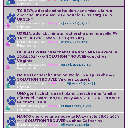
Dernier message par
MC27
«
20 déc. 2023, 12:41
Réponses :
11
TSIREYA, adorale minette de 10 ans mise a la rue
cherche une nouvelle FA pour le 14.11.2023 TRES
URGENT
Dernier message par
Nat24
«
23 nov. 2023, 17:28
Réponses :
1
UZELIA, adorabl minete recherche une nouvelle FA
TRES URGENT AVANT LE 14.11.2023
Dernier message par
Nat24
«
23 nov. 2023, 17:25
Réponses :
2
HEBE et EPONA cherchent une nouvelle FA avant le
20.01.2023 ===> SOLUTION TROUVEE vont chez
Virginie
Dernier message par
Nat24
«
02 oct. 2023, 10:40
Réponses :
6
NARCO recherche une nouvelle FA au plus vite ==>
SOLUTION TROUVEE Va chez LouiseL
Dernier message par
Zélilou80
«
09 avr. 2023, 22:59
Réponses :
1
UNO gentil chat roux et blanc cherche une famille
d'accueil avant le 17.02.2023 ==> SOLUTION TROUVÉE
va chez ELODIE
Dernier message par
Nat24
«
22 mars 2023, 16:53
Réponses :
3
NARCO cherche une nouvelle FA avant le 28.02.2023
===> SOLUTION TROUVEE va chez Catherine
Dernier message par
Nat24
«
08 mars 2023, 18:15