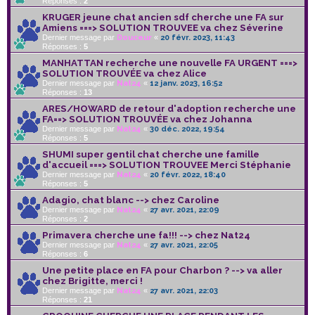
Réponses :
2
KRUGER jeune chat ancien sdf cherche une FA sur
Amiens ===> SOLUTION TROUVEE va chez Séverine
Dernier message par
Douceur
«
20 févr. 2023, 11:43
Réponses :
5
MANHATTAN recherche une nouvelle FA URGENT ===>
SOLUTION TROUVÉE va chez Alice
Dernier message par
Nat24
«
12 janv. 2023, 16:52
Réponses :
13
ARES/HOWARD de retour d'adoption recherche une
FA==> SOLUTION TROUVÉE va chez Johanna
Dernier message par
Nat24
«
30 déc. 2022, 19:54
Réponses :
5
SHUMI super gentil chat cherche une famille
d'accueil ===> SOLUTION TROUVEE Merci Stéphanie
Dernier message par
Nat24
«
20 févr. 2022, 18:40
Réponses :
5
Adagio, chat blanc --> chez Caroline
Dernier message par
Nat24
«
27 avr. 2021, 22:09
Réponses :
2
Primavera cherche une fa!!! --> chez Nat24
Dernier message par
Nat24
«
27 avr. 2021, 22:05
Réponses :
6
Une petite place en FA pour Charbon ? --> va aller
chez Brigitte, merci !
Dernier message par
Nat24
«
27 avr. 2021, 22:03
Réponses :
21