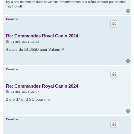
Il y a peu de choses dans la vie plus réconfortantes que d'être accueilli par un chat.
Tay Hohoff
H
a
u
Caroline
t
Re: Commandes Royal Canin 2024
M
01 déc. 2024, 19:38
e
s
4 sacs de SC365D pour Valérie M
s
a
g
H
e
a
u
Caroline
t
Re: Commandes Royal Canin 2024
M
01 déc. 2024, 20:07
e
s
2 sté 37 et 3 SC pour moi
s
a
g
H
e
a
u
Caroline
t