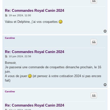
t
Re: Commandes Royal Canin 2024
M
19 avr. 2024, 11:00
e
s
Valou et Delphine, j’ai vos croquettes
s
a
g
H
e
a
u
Caroline
t
Re: Commandes Royal Canin 2024
M
10 juin 2024, 22:56
e
s
Bonsoir,
s
Je passerai une commande de croquettes dimanche prochain, le 16
a
g
juin.
e
A vous de jouer
(et pensez à votre cotisation 2024 si pas encore
fait)
H
a
u
Caroline
t
Re: Commandes Royal Canin 2024
M