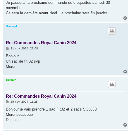
g
Je passerai la prochaine commande de croquettes samedi 30
e
novembre.
Ce sera la dernière avant Noël. La prochaine sera fin janvier.
H
a
u
Dransyl
t
Re: Commandes Royal Canin 2024
M
21 nov. 2024, 21:08
e
s
Bonjour
s
Un sac de fit 32 svp
a
g
Merci
e
H
a
u
delcam
t
Re: Commandes Royal Canin 2024
M
25 nov. 2024, 11:28
e
s
Bonjour je vais prendre 1 sac Fit32 et 2 sacs SC365D
s
Merci beaucoup
a
g
Delphine
e
H
a