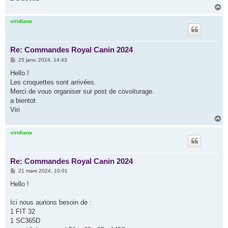
e
H
a
u
viridiana
t
Re: Commandes Royal Canin 2024
M
25 janv. 2024, 14:43
e
s
Hello !
s
Les croquettes sont arrivées.
a
g
Merci de vous organiser sur post de covoiturage.
e
a bientot
Viri
H
a
u
viridiana
t
Re: Commandes Royal Canin 2024
M
21 mars 2024, 10:01
e
s
Hello !
s
a
g
Ici nous aurions besoin de :
e
1 FIT 32
1 SC365D