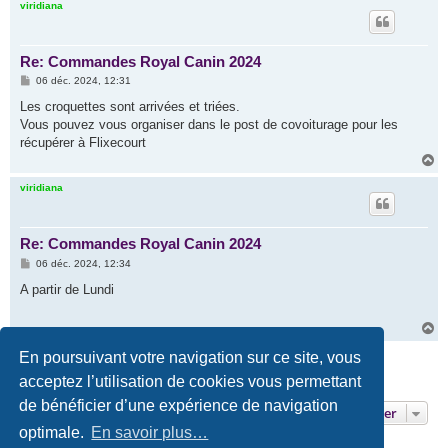
u
viridiana
t
Re: Commandes Royal Canin 2024
M
06 déc. 2024, 12:31
e
s
Les croquettes sont arrivées et triées.
s
Vous pouvez vous organiser dans le post de covoiturage pour les
a
g
récupérer à Flixecourt
e
H
a
u
viridiana
t
Re: Commandes Royal Canin 2024
M
06 déc. 2024, 12:34
e
s
A partir de Lundi
s
a
g
H
e
a
Répondre
u
En poursuivant votre navigation sur ce site, vous
t
acceptez l’utilisation de cookies vous permettant
47 messages • Page
1
sur
1
de bénéficier d’une expérience de navigation
Aller
optimale.
En savoir plus…