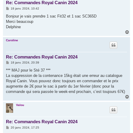
Re: Commandes Royal Canin 2024
M
18 janv. 2024, 10:42
e
s
Bonjour je vais prendre 1 sac Fit32 et 1 sac SC365D
s
Merci beaucoup
a
g
Delphine
e
H
a
u
Caroline
t
Re: Commandes Royal Canin 2024
M
18 janv. 2024, 20:39
e
s
*** MAJ pour le Sté 37 ***
s
La suppression de la contenance 15kg était une erreur au catalogue
a
g
Royal Canin. Vous pouvez donc toujours en commander et le prix
e
augmente de 2€ pour le sac à partir du 1er février (donc pour la
commande qui sera passée le week-end prochain, c’est toujours 67€)
H
a
u
Valou
t
Re: Commandes Royal Canin 2024
M
20 janv. 2024, 17:25
e