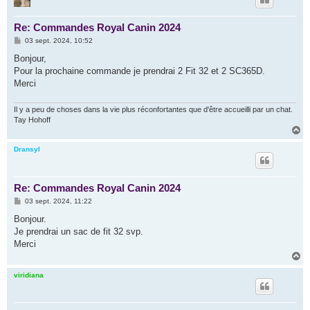
Re: Commandes Royal Canin 2024
M
03 sept. 2024, 10:52
e
s
Bonjour,
s
Pour la prochaine commande je prendrai 2 Fit 32 et 2 SC365D.
a
g
Merci
e
Il y a peu de choses dans la vie plus réconfortantes que d'être accueilli par un chat.
Tay Hohoff
H
a
u
Dransyl
t
Re: Commandes Royal Canin 2024
M
03 sept. 2024, 11:22
e
s
Bonjour.
s
Je prendrai un sac de fit 32 svp.
a
g
Merci
e
H
a
u
viridiana
t