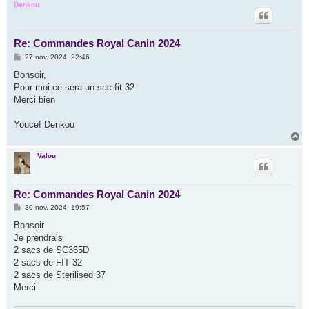
u
Denkou
t
Re: Commandes Royal Canin 2024
M
27 nov. 2024, 22:46
e
s
Bonsoir,
s
Pour moi ce sera un sac fit 32
a
g
Merci bien
e
Youcef Denkou
H
a
u
Valou
t
Re: Commandes Royal Canin 2024
M
30 nov. 2024, 19:57
e
s
Bonsoir
s
Je prendrais
a
g
2 sacs de SC365D
e
2 sacs de FIT 32
2 sacs de Sterilised 37
Merci