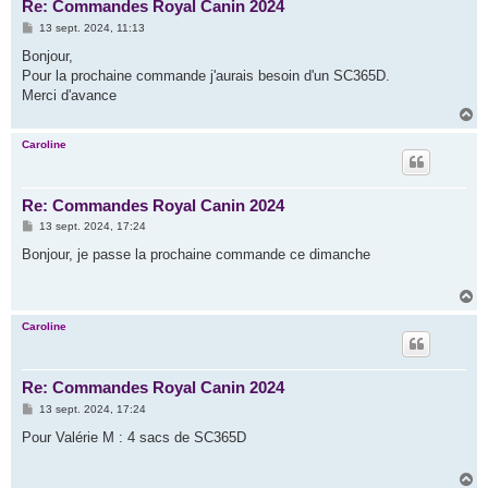
Re: Commandes Royal Canin 2024
M
13 sept. 2024, 11:13
e
s
Bonjour,
s
Pour la prochaine commande j'aurais besoin d'un SC365D.
a
g
Merci d'avance
e
H
a
u
Caroline
t
Re: Commandes Royal Canin 2024
M
13 sept. 2024, 17:24
e
s
Bonjour, je passe la prochaine commande ce dimanche
s
a
g
H
e
a
u
Caroline
t
Re: Commandes Royal Canin 2024
M
13 sept. 2024, 17:24
e
s
Pour Valérie M : 4 sacs de SC365D
s
a
g
H
e