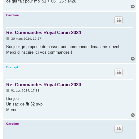
ce qui fait pour moi 51 + 66 +25 : 142€
H
a
u
Caroline
t
Re: Commandes Royal Canin 2024
M
30 mars 2024, 10:27
e
s
Bonjour, je propose de passer une commande dimanche 7 avril.
s
Merci d’inscrire ici vos commandes !
a
g
H
e
a
u
Dransyl
t
Re: Commandes Royal Canin 2024
M
01 avr. 2024, 17:33
e
s
Bonjour
s
Un sac de fit 32 svp
a
g
Merci
e
H
a
u
Caroline
t