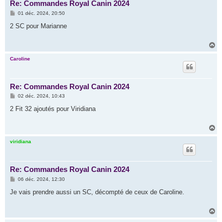
Re: Commandes Royal Canin 2024
M
01 déc. 2024, 20:50
e
s
2 SC pour Marianne
s
a
g
H
e
a
u
Caroline
t
Re: Commandes Royal Canin 2024
M
02 déc. 2024, 10:43
e
s
2 Fit 32 ajoutés pour Viridiana
s
a
g
H
e
a
u
viridiana
t
Re: Commandes Royal Canin 2024
M
06 déc. 2024, 12:30
e
s
Je vais prendre aussi un SC, décompté de ceux de Caroline.
s
a
g
H
e
a