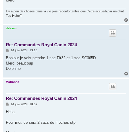
Merci
e
Il y a peu de choses dans la vie plus réconfortantes que d'être accueilli par un chat.
Tay Hohoff
H
a
u
delcam
t
Re: Commandes Royal Canin 2024
M
14 juin 2024, 13:18
e
s
Bonjour je vais prendre 1 sac Fit32 et 1 sac SC365D
s
Merci beaucoup
a
g
Delphine
e
H
a
u
Marianne
t
Re: Commandes Royal Canin 2024
M
14 juin 2024, 18:57
e
s
Hello,
s
a
g
Pour moi, ce sera 2 sacs de moches stp.
e