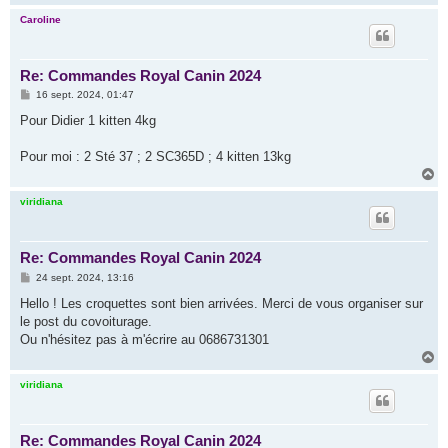
a
u
Caroline
t
Re: Commandes Royal Canin 2024
M
16 sept. 2024, 01:47
e
s
Pour Didier 1 kitten 4kg
s
a
g
Pour moi : 2 Sté 37 ; 2 SC365D ; 4 kitten 13kg
e
H
a
u
viridiana
t
Re: Commandes Royal Canin 2024
M
24 sept. 2024, 13:16
e
s
Hello ! Les croquettes sont bien arrivées. Merci de vous organiser sur
s
le post du covoiturage.
a
g
Ou n'hésitez pas à m'écrire au 0686731301
e
H
a
u
viridiana
t
Re: Commandes Royal Canin 2024