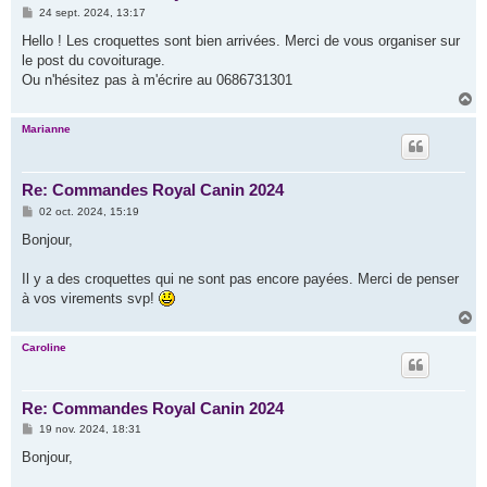
M
24 sept. 2024, 13:17
e
s
Hello ! Les croquettes sont bien arrivées. Merci de vous organiser sur
s
le post du covoiturage.
a
g
Ou n'hésitez pas à m'écrire au 0686731301
e
H
a
u
Marianne
t
Re: Commandes Royal Canin 2024
M
02 oct. 2024, 15:19
e
s
Bonjour,
s
a
g
Il y a des croquettes qui ne sont pas encore payées. Merci de penser
e
à vos virements svp!
H
a
u
Caroline
t
Re: Commandes Royal Canin 2024
M
19 nov. 2024, 18:31
e
s
Bonjour,
s
a