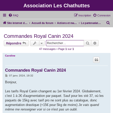
Association Les Chathuttes
FAQ
Inscription
Connexion
R
Site internet de l'association
Accueil du forum
Actions et manifestations pour l'association
Le partenariat avec Royal Canin
e
Commandes Royal Canin 2024
c
h
Rechercher
Recherche
Répondre
e
47 messages • Page
1
sur
1
r
Caroline
c
h
Commandes Royal Canin 2024
e
M
07 janv. 2024, 19:32
r
e
s
Bonjour,
s
a
g
Les tarifs Royal Canin changent au 1er février 2024. Globalement,
e
c'est 1 à 2€ d'augmentation par paquet. Sauf pour les sté 37, où les
paquets de 15kg avec tarif pro ne sont plus au catalogue, donc
augmentation drastique (+15€ pour 5kg de moins)
Je vais quand
même me renseigner voir si ce n'est pas un oubli.