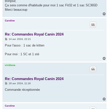
s
Bonjour,
s
Ça sera comme d'habitude pour moi 1 sac Fit32 et 1 sac SC365D
a
g
Merci beaucoup
e
H
a
u
Caroline
t
Re: Commandes Royal Canin 2024
M
14 avr. 2024, 22:21
e
s
Pour l'asso : 1 sac de kitten
s
a
g
Pour moi : 1 SC et 1 sté
e
H
a
u
viridiana
t
Re: Commandes Royal Canin 2024
M
18 avr. 2024, 11:18
e
s
Commande réceptionnée
s
a
g
H
e
a
u
Caroline