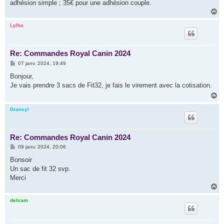
adhésion simple ; 35€ pour une adhésion couple.
H
a
u
Lylha
t
Re: Commandes Royal Canin 2024
M
07 janv. 2024, 19:49
e
s
Bonjour,
s
Je vais prendre 3 sacs de Fit32, je fais le virement avec la cotisation.
a
g
H
e
a
u
Dransyl
t
Re: Commandes Royal Canin 2024
M
09 janv. 2024, 20:06
e
s
Bonsoir
s
Un sac de fit 32 svp.
a
g
Merci
e
H
a
u
delcam
t