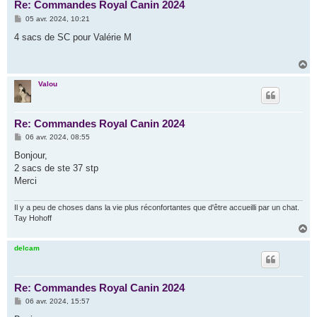
Re: Commandes Royal Canin 2024
M
05 avr. 2024, 10:21
e
s
4 sacs de SC pour Valérie M
s
a
g
H
e
a
u
Valou
t
Re: Commandes Royal Canin 2024
M
06 avr. 2024, 08:55
e
s
Bonjour,
s
2 sacs de ste 37 stp
a
g
Merci
e
Il y a peu de choses dans la vie plus réconfortantes que d'être accueilli par un chat.
Tay Hohoff
H
a
u
delcam
t
Re: Commandes Royal Canin 2024
M
06 avr. 2024, 15:57
e