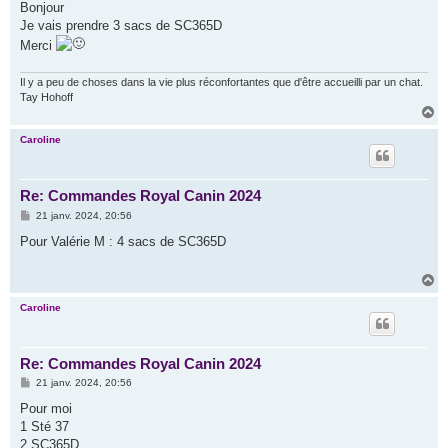
s
Bonjour
s
Je vais prendre 3 sacs de SC365D
a
g
Merci
e
Il y a peu de choses dans la vie plus réconfortantes que d'être accueilli par un chat.
Tay Hohoff
H
a
u
Caroline
t
Re: Commandes Royal Canin 2024
M
21 janv. 2024, 20:56
e
s
Pour Valérie M : 4 sacs de SC365D
s
a
g
H
e
a
u
Caroline
t
Re: Commandes Royal Canin 2024
M
21 janv. 2024, 20:56
e
s
Pour moi
s
1 Sté 37
a
g
2 SC365D