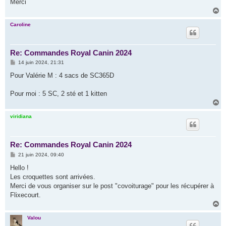
Merci
H
a
u
Caroline
t
Re: Commandes Royal Canin 2024
M
14 juin 2024, 21:31
e
s
Pour Valérie M : 4 sacs de SC365D
s
a
g
Pour moi : 5 SC, 2 sté et 1 kitten
e
H
a
u
viridiana
t
Re: Commandes Royal Canin 2024
M
21 juin 2024, 09:40
e
s
Hello !
s
Les croquettes sont arrivées.
a
g
Merci de vous organiser sur le post "covoiturage" pour les récupérer à
e
Flixecourt.
H
a
u
Valou
t