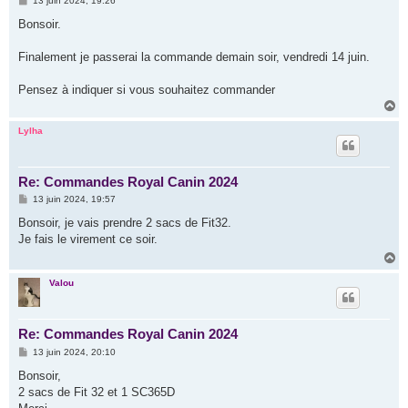
13 juin 2024, 19:26
e
s
Bonsoir.
s
a
g
Finalement je passerai la commande demain soir, vendredi 14 juin.
e
Pensez à indiquer si vous souhaitez commander
H
a
u
Lylha
t
Re: Commandes Royal Canin 2024
M
13 juin 2024, 19:57
e
s
Bonsoir, je vais prendre 2 sacs de Fit32.
s
Je fais le virement ce soir.
a
g
H
e
a
u
Valou
t
Re: Commandes Royal Canin 2024
M
13 juin 2024, 20:10
e
s
Bonsoir,
s
2 sacs de Fit 32 et 1 SC365D
a
g