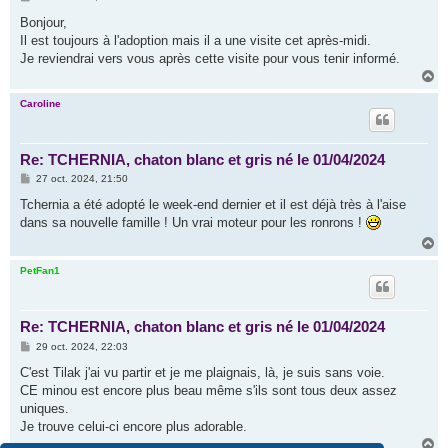
e
s
Bonjour,
s
Il est toujours à l'adoption mais il a une visite cet après-midi.
a
g
Je reviendrai vers vous après cette visite pour vous tenir informé.
e
H
a
u
Caroline
t
Re: TCHERNIA, chaton blanc et gris né le 01/04/2024
M
27 oct. 2024, 21:50
e
s
Tchernia a été adopté le week-end dernier et il est déjà très à l'aise
s
dans sa nouvelle famille ! Un vrai moteur pour les ronrons !
a
g
H
e
a
u
PetFan1
t
Re: TCHERNIA, chaton blanc et gris né le 01/04/2024
M
29 oct. 2024, 22:03
e
s
C'est Tilak j'ai vu partir et je me plaignais, là, je suis sans voie.
s
CE minou est encore plus beau même s'ils sont tous deux assez
a
g
uniques.
e
Je trouve celui-ci encore plus adorable.
H