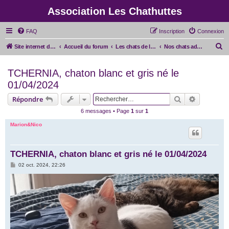
Association Les Chathuttes
FAQ
Inscription
Connexion
R
Site internet de l'association
Accueil du forum
Les chats de l'association
Nos chats adoptés
e
TCHERNIA, chaton blanc et gris né le
c
01/04/2024
h
e
Rechercher
Recherche
Répondre
r
6 messages • Page
1
sur
1
c
Marion&Nico
h
e
TCHERNIA, chaton blanc et gris né le 01/04/2024
r
M
02 oct. 2024, 22:26
e
s
s
a
g
e