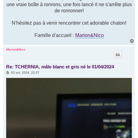
une vraie boîte à ronrons, une fois lancé il ne s'arrête plus
de ronronner!
N'hésitez pas à venir rencontrer cet adorable chaton!
Famille d'accueil :
Marion&Nico
H
a
u
Marion&Nico
t
Re: TCHERNIA, mâle blanc et gris né le 01/04/2024
M
02 oct. 2024, 22:27
e
s
s
a
g
e