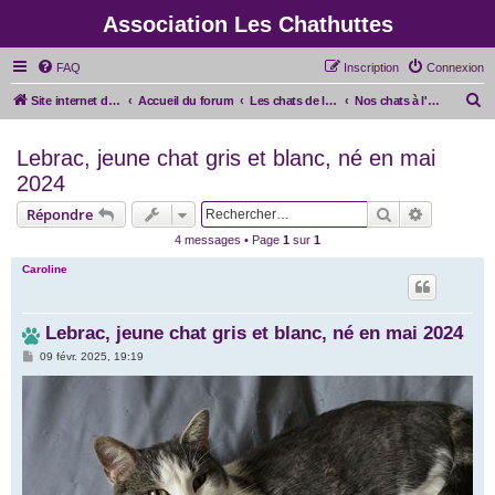
Association Les Chathuttes
FAQ
Inscription
Connexion
R
Site internet de l'association
Accueil du forum
Les chats de l'association
Nos chats à l'adoption
e
Lebrac, jeune chat gris et blanc, né en mai
c
2024
h
e
Rechercher
Recherche
Répondre
r
4 messages • Page
1
sur
1
c
Caroline
h
e
Lebrac, jeune chat gris et blanc, né en mai 2024
r
M
09 févr. 2025, 19:19
e
s
s
a
g
e