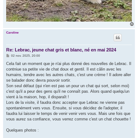
H
a
u
Caroline
t
Re: Lebrac, jeune chat gris et blanc, né en mai 2024
M
02 nov. 2025, 20:00
e
s
Cela fait un moment que je n'ai plus donné des nouvelles de Lebrac. Il
s
contniue sa petite vie de chat doux et gentil. Il est câlin avec les
a
g
humains, tendre avec les autres chats, c'est une crème ! Il adore aller
e
se balader donc devra pouvoir sortir.
Son seul défaut (qui n'en est pas un pour un chat qui sort, selon moi)
c'est qu'il a peur des gens qu'il ne connaît pas. Alors quand quelqu'un
vient à la maison, hop, il disparaît !
Lors de la visite, il faudra donc accepter que Lebrac ne vienne pas
spontanément vers vous. Ensuite, si vous décidez de l'adopter, il
faudra lui laisser le temps de venir venir vers vous. Mais une fois que
vous aurez sa confiance, vous verrez comme c'est un chat chouette !
Quelques photos :