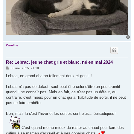
H
a
u
Caroline
t
Re: Lebrac, jeune chat gris et blanc, né en mai 2024
M
30 nov. 2025, 21:10
e
s
Lebrac, ce grand chaton tellement doux et gentil !
s
a
g
Lebrac n'a pas de défaut, sauf peut-être celui d'être un peu craintif
e
quand il ne connaît pas. Mais en fait, ce n'est pas un défaut, au
contraire, c'est mieux pour un chat qui a l'habitude de sortir, il ne peut
pas se faire embêter.
Bon, mais là c'est l'hiver et les sorties sont plus... épisodiques !
C'est quand même mieux de rester au chaud pour faire des
câlins à sa maman d'accueil et à ses copains chats