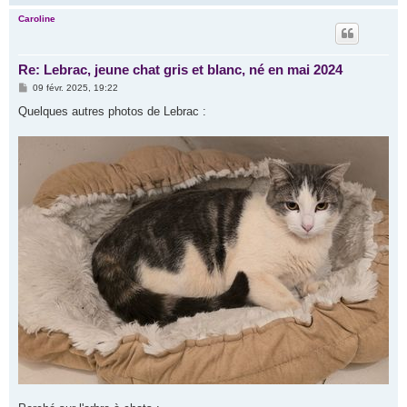
a
u
Caroline
t
Re: Lebrac, jeune chat gris et blanc, né en mai 2024
M
09 févr. 2025, 19:22
e
s
Quelques autres photos de Lebrac :
s
a
g
e