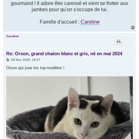
gourmand ! Il adore être caressé et vient se frotter aux
jambes pour qu'on s'occupe de lui.
Famille d'accueil :
Caroline
H
a
u
Caroline
t
Re: Orson, grand chaton blanc et gris, né en mai 2024
M
09 févr. 2025, 19:37
e
s
Orson qui joue les top-modèles !
s
a
g
e