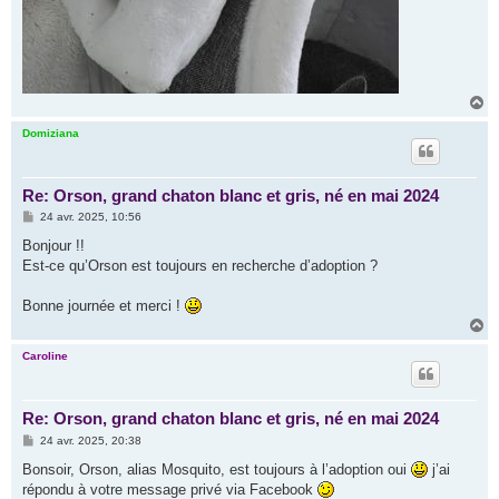
H
a
u
Domiziana
t
Re: Orson, grand chaton blanc et gris, né en mai 2024
M
24 avr. 2025, 10:56
e
s
Bonjour !!
s
Est-ce qu’Orson est toujours en recherche d’adoption ?
a
g
e
Bonne journée et merci !
H
a
u
Caroline
t
Re: Orson, grand chaton blanc et gris, né en mai 2024
M
24 avr. 2025, 20:38
e
s
Bonsoir, Orson, alias Mosquito, est toujours à l’adoption oui
j’ai
s
répondu à votre message privé via Facebook
a