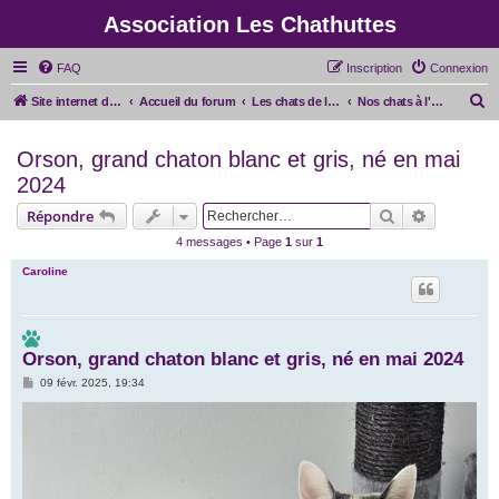
Association Les Chathuttes
FAQ
Inscription
Connexion
R
Site internet de l'association
Accueil du forum
Les chats de l'association
Nos chats à l'adoption
e
Orson, grand chaton blanc et gris, né en mai
c
2024
h
e
Rechercher
Recherche
Répondre
r
4 messages • Page
1
sur
1
c
Caroline
h
e
r
Orson, grand chaton blanc et gris, né en mai 2024
M
09 févr. 2025, 19:34
e
s
s
a
g
e