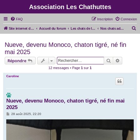
Association Les Chathuttes
FAQ
Inscription
Connexion
R
Site internet de l'association
Accueil du forum
Les chats de l'association
Nos chats adoptés
e
Nueve, devenu Monoco, chaton tigré, né fin
c
mai 2025
h
e
Rechercher
Recherche
Répondre
r
12 messages • Page
1
sur
1
c
Caroline
h
e
r
Nueve, devenu Monoco, chaton tigré, né fin mai
2025
M
28 août 2025, 22:20
e
s
s
a
g
e