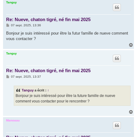
u
Tanguy
t
Re: Nueve, chaton tigré, né fin mai 2025
M
07 sept. 2025, 13:36
e
s
Bonjour je suis intéressé pour être la futur famille de nueve comment
s
vous contacter ?
a
g
H
e
a
u
Tanguy
t
Re: Nueve, chaton tigré, né fin mai 2025
M
07 sept. 2025, 13:37
e
s
s
Tanguy
a écrit :
↑
a
g
Bonjour je suis intéressé pour être la future famille de nueve
e
comment vous contacter pour le rencontrer ?
H
a
u
Manouuu
t