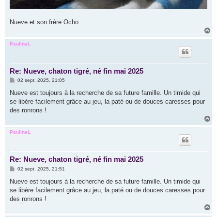
Nueve et son frère Ocho
H
a
u
PaulineL
t
Re: Nueve, chaton tigré, né fin mai 2025
M
02 sept. 2025, 21:05
e
s
Nueve est toujours à la recherche de sa future famille. Un timide qui
s
se libère facilement grâce au jeu, la paté ou de douces caresses pour
a
g
des ronrons !
e
H
a
u
PaulineL
t
Re: Nueve, chaton tigré, né fin mai 2025
M
02 sept. 2025, 21:51
e
s
Nueve est toujours à la recherche de sa future famille. Un timide qui
s
se libère facilement grâce au jeu, la paté ou de douces caresses pour
a
g
des ronrons !
e
H
a