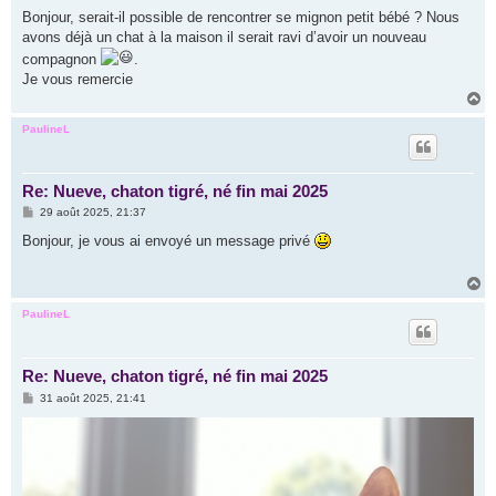
e
s
Bonjour, serait-il possible de rencontrer se mignon petit bébé ? Nous
s
avons déjà un chat à la maison il serait ravi d’avoir un nouveau
a
g
compagnon
.
e
Je vous remercie
H
a
u
PaulineL
t
Re: Nueve, chaton tigré, né fin mai 2025
M
29 août 2025, 21:37
e
s
Bonjour, je vous ai envoyé un message privé
s
a
g
H
e
a
u
PaulineL
t
Re: Nueve, chaton tigré, né fin mai 2025
M
31 août 2025, 21:41
e
s
s
a
g
e