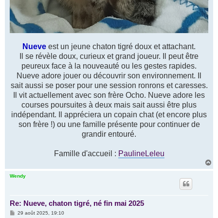
Nueve
est un jeune chaton tigré doux et attachant.
Il se révèle doux, curieux et grand joueur. Il peut être
peureux face à la nouveauté ou les gestes rapides.
Nueve adore jouer ou découvrir son environnement. Il
sait aussi se poser pour une session ronrons et caresses.
Il vit actuellement avec son frère Ocho. Nueve adore les
courses poursuites à deux mais sait aussi être plus
indépendant. Il appréciera un copain chat (et encore plus
son frère !) ou une famille présente pour continuer de
grandir entouré.
Famille d'accueil :
PaulineLeleu
H
a
u
Wendy
t
Re: Nueve, chaton tigré, né fin mai 2025
M
29 août 2025, 19:10