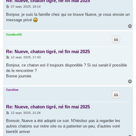
Re: Nueve, chaton tigré, né fin mai 2025
M
07 sept. 2025, 18:14
e
s
Bonjour, je suis la famille chez qui se trouve Nueve, je vous envoie un
s
message privé
a
g
H
e
a
u
Candice60
t
Re: Nueve, chaton tigré, né fin mai 2025
M
12 sept. 2025, 17:43
e
s
Bonjour, ce chaton est il toujours disponible ? Si oui serait-il possible
s
de le rencontrer ?
a
g
Bonne journée
e
H
a
u
Caroline
t
Re: Nueve, chaton tigré, né fin mai 2025
M
12 sept. 2025, 21:26
e
s
Bonsoir, Nueve a été adopté ce soir. N’hésitez pas à regarder les
s
autres chatons sur notre site ou à patienter un peu, d’autres vont
a
g
bientôt arriver
e