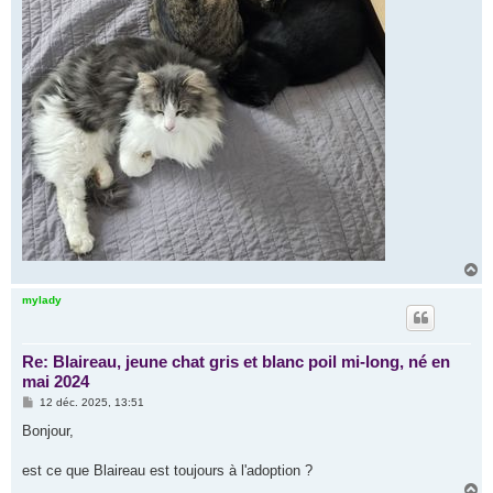
H
a
u
mylady
t
Re: Blaireau, jeune chat gris et blanc poil mi-long, né en
mai 2024
M
12 déc. 2025, 13:51
e
s
Bonjour,
s
a
g
est ce que Blaireau est toujours à l'adoption ?
e
H