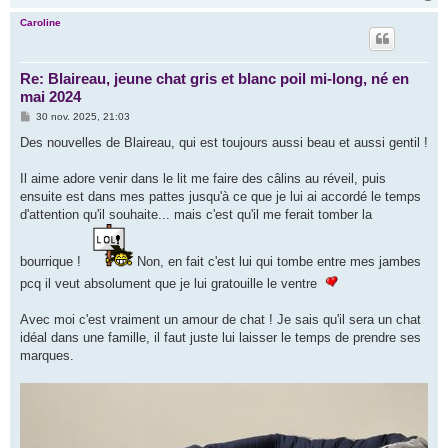
a
u
Caroline
t
Re: Blaireau, jeune chat gris et blanc poil mi-long, né en
mai 2024
M
30 nov. 2025, 21:03
e
s
Des nouvelles de Blaireau, qui est toujours aussi beau et aussi gentil !
s
a
g
Il aime adore venir dans le lit me faire des câlins au réveil, puis
e
ensuite est dans mes pattes jusqu'à ce que je lui ai accordé le temps
d'attention qu'il souhaite... mais c'est qu'il me ferait tomber la
bourrique !
Non, en fait c'est lui qui tombe entre mes jambes
pcq il veut absolument que je lui gratouille le ventre
Avec moi c'est vraiment un amour de chat ! Je sais qu'il sera un chat
idéal dans une famille, il faut juste lui laisser le temps de prendre ses
marques.