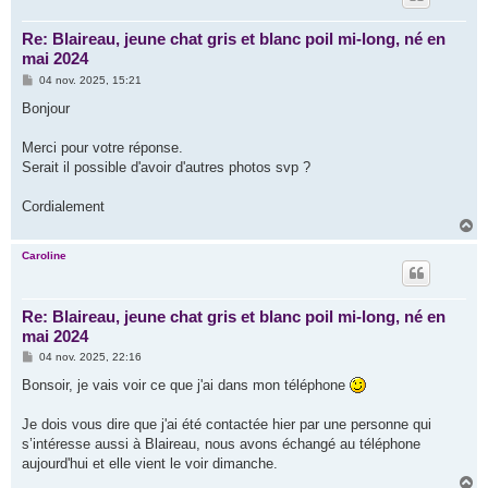
Re: Blaireau, jeune chat gris et blanc poil mi-long, né en
mai 2024
M
04 nov. 2025, 15:21
e
s
Bonjour
s
a
g
Merci pour votre réponse.
e
Serait il possible d'avoir d'autres photos svp ?
Cordialement
H
a
u
Caroline
t
Re: Blaireau, jeune chat gris et blanc poil mi-long, né en
mai 2024
M
04 nov. 2025, 22:16
e
s
Bonsoir, je vais voir ce que j'ai dans mon téléphone
s
a
g
Je dois vous dire que j'ai été contactée hier par une personne qui
e
s’intéresse aussi à Blaireau, nous avons échangé au téléphone
aujourd'hui et elle vient le voir dimanche.
H