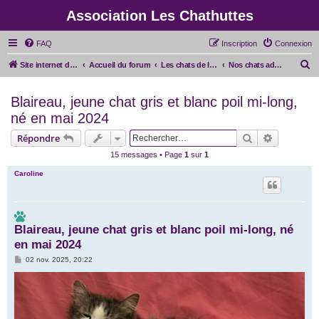
Association Les Chathuttes
FAQ
Inscription
Connexion
R
Site internet de l'association
Accueil du forum
Les chats de l'association
Nos chats adoptés
e
Blaireau, jeune chat gris et blanc poil mi-long,
c
né en mai 2024
h
e
Rechercher
Recherche
Répondre
r
15 messages • Page
1
sur
1
c
Caroline
h
e
r
Blaireau, jeune chat gris et blanc poil mi-long, né
en mai 2024
M
02 nov. 2025, 20:22
e
s
s
a
g
e