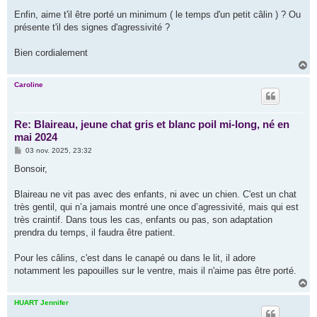
Enfin, aime t'il être porté un minimum ( le temps d'un petit câlin ) ? Ou
présente t'il des signes d'agressivité ?
Bien cordialement
H
a
u
Caroline
t
Re: Blaireau, jeune chat gris et blanc poil mi-long, né en
mai 2024
M
03 nov. 2025, 23:32
e
s
Bonsoir,
s
a
g
Blaireau ne vit pas avec des enfants, ni avec un chien. C'est un chat
e
très gentil, qui n’a jamais montré une once d’agressivité, mais qui est
très craintif. Dans tous les cas, enfants ou pas, son adaptation
prendra du temps, il faudra être patient.
Pour les câlins, c'est dans le canapé ou dans le lit, il adore
notamment les papouilles sur le ventre, mais il n'aime pas être porté.
H
a
u
HUART Jennifer
t