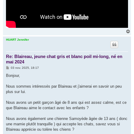
H
a
u
HUART Jennifer
t
Re: Blaireau, jeune chat gris et blanc poil mi-long, né en
mai 2024
M
03 nov. 2025, 18:17
e
s
Bonjour,
s
a
g
Nous sommes intéressés par Blaireau et j'aimerai en savoir un peu
e
plus sur lui.
Nous avons un petit garçon âgé de 8 ans qui est assez calme, est ce
que Blaireau aime le contact avec les enfants ?
Nous avons également une chienne Samoyède âgée de 13 ans ( donc
une mamie plutôt tranquille ) qui accepte les chats, savez vous si
Blaireau apprécie ou tolère les chiens ?