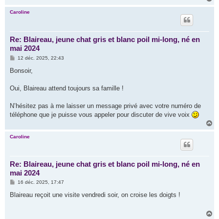
a
u
Caroline
t
Re: Blaireau, jeune chat gris et blanc poil mi-long, né en
mai 2024
M
12 déc. 2025, 22:43
e
s
Bonsoir,
s
a
g
Oui, Blaireau attend toujours sa famille !
e
N’hésitez pas à me laisser un message privé avec votre numéro de
téléphone que je puisse vous appeler pour discuter de vive voix
H
a
u
Caroline
t
Re: Blaireau, jeune chat gris et blanc poil mi-long, né en
mai 2024
M
16 déc. 2025, 17:47
e
s
Blaireau reçoit une visite vendredi soir, on croise les doigts !
s
a
g
H
e