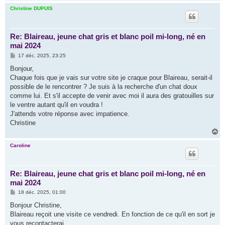
a
u
Christine DUPUIS
t
Re: Blaireau, jeune chat gris et blanc poil mi-long, né en
mai 2024
M
17 déc. 2025, 23:25
e
s
Bonjour,
s
Chaque fois que je vais sur votre site je craque pour Blaireau, serait-il
a
g
possible de le rencontrer ? Je suis à la recherche d'un chat doux
e
comme lui. Et s'il accepte de venir avec moi il aura des gratouilles sur
le ventre autant qu'il en voudra !
J'attends votre réponse avec impatience.
Christine
H
a
u
Caroline
t
Re: Blaireau, jeune chat gris et blanc poil mi-long, né en
mai 2024
M
18 déc. 2025, 01:00
e
s
Bonjour Christine,
s
Blaireau reçoit une visite ce vendredi. En fonction de ce qu'il en sort je
a
g
vous recontacterai.