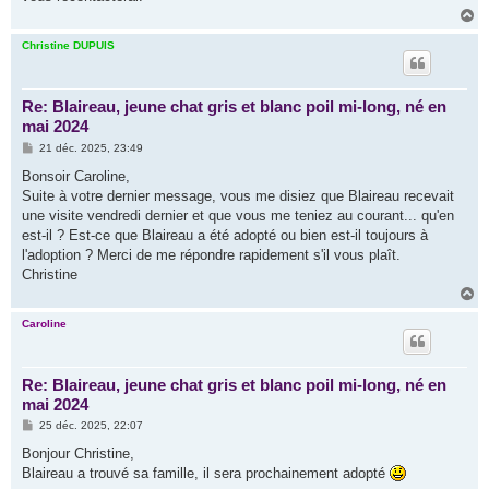
e
H
a
u
Christine DUPUIS
t
Re: Blaireau, jeune chat gris et blanc poil mi-long, né en
mai 2024
M
21 déc. 2025, 23:49
e
s
Bonsoir Caroline,
s
Suite à votre dernier message, vous me disiez que Blaireau recevait
a
g
une visite vendredi dernier et que vous me teniez au courant... qu'en
e
est-il ? Est-ce que Blaireau a été adopté ou bien est-il toujours à
l'adoption ? Merci de me répondre rapidement s'il vous plaît.
Christine
H
a
u
Caroline
t
Re: Blaireau, jeune chat gris et blanc poil mi-long, né en
mai 2024
M
25 déc. 2025, 22:07
e
s
Bonjour Christine,
s
Blaireau a trouvé sa famille, il sera prochainement adopté
a