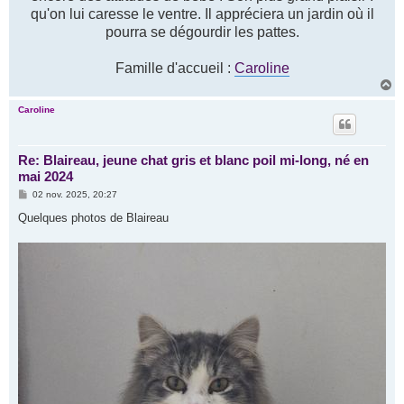
qu'on lui caresse le ventre. Il appréciera un jardin où il
pourra se dégourdir les pattes.
Famille d'accueil :
Caroline
H
a
u
Caroline
t
Re: Blaireau, jeune chat gris et blanc poil mi-long, né en
mai 2024
M
02 nov. 2025, 20:27
e
s
Quelques photos de Blaireau
s
a
g
e