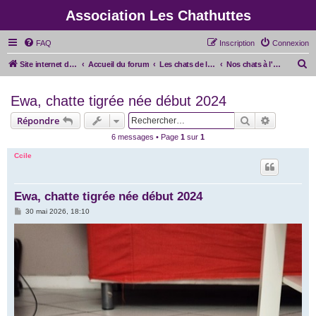
Association Les Chathuttes
FAQ
Inscription
Connexion
R
Site internet de l'association
Accueil du forum
Les chats de l'association
Nos chats à l'adoption
e
Ewa, chatte tigrée née début 2024
c
h
Rechercher
Recherche
Répondre
e
6 messages • Page
1
sur
1
r
Ccile
c
h
Ewa, chatte tigrée née début 2024
e
M
30 mai 2026, 18:10
r
e
s
s
a
g
e