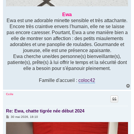
Ewa
Ewa est une adorable minette sensible et très attachante.
Encore très craintive envers l'humain, elle ne se laisse
pas encore caresser. Pourtant, Ewa a une manière bien a
elle de montrer son affection : des petits miaulements
adorables et une panoplie de roulades. Gourmande et
joueuse, elle est une présence apaisante.
Ewa cherche une/des personne(s) bienveillante(s),
patiente(s), prête(s) à lui offrir le temps et la sécurité dont
elle a besoin pour s'épanouir pleinement.
Famille d'accueil :
coloc42
H
a
u
Ccile
t
Re: Ewa, chatte tigrée née début 2024
M
30 mai 2026, 18:10
e
s
s
a