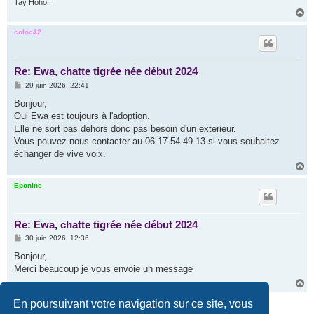
Tay Hohoff
H
a
u
coloc42
t
Re: Ewa, chatte tigrée née début 2024
M
29 juin 2026, 22:41
e
s
Bonjour,
s
Oui Ewa est toujours à l'adoption.
a
g
Elle ne sort pas dehors donc pas besoin d'un exterieur.
e
Vous pouvez nous contacter au 06 17 54 49 13 si vous souhaitez
échanger de vive voix.
H
a
u
Eponine
t
Re: Ewa, chatte tigrée née début 2024
M
30 juin 2026, 12:36
e
s
Bonjour,
s
Merci beaucoup je vous envoie un message
a
g
H
e
a
Répondre
u
En poursuivant votre navigation sur ce site, vous
t