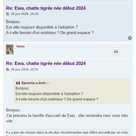
Re: Ewa, chatte tigrée née début 2024
M
28 juin 2026, 18:43
e
s
Bonjour,
s
Est elle toujours disponible à l'adoption ?
a
g
A-t-elle besoin d'un extérieur ? De grand espace ?
e
H
a
u
Valou
t
Re: Ewa, chatte tigrée née début 2024
M
29 juin 2026, 10:51
e
s
s
Eponine
a écrit :
↑
a
g
Bonjour,
e
Est elle toujours disponible à l'adoption ?
A-t-elle besoin d'un extérieur ? De grand espace ?
Bonjour,
J'ai prévenu la famille d'accueil de Ewa , elle reviendra vers vous très
vite
Il y a peu de choses dans la vie plus réconfortantes que d'être accueilli par un chat.